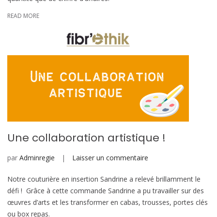
pour
READ MORE
l’Atelier
Une collaboration artistique !
sur
par
Adminregie
Laisser un commentaire
Une
Notre couturière en insertion Sandrine a relevé brillamment le
collaboration
défi ! Grâce à cette commande Sandrine a pu travailler sur des
artistique
œuvres d’arts et les transformer en cabas, trousses, portes clés
!
ou box repas.