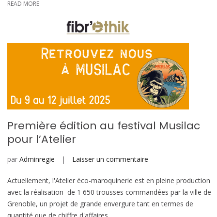
READ MORE
ville
de
Grenoble
Première édition au festival Musilac
pour l’Atelier
sur
par
Adminregie
Laisser un commentaire
Première
Actuellement, l'Atelier éco-maroquinerie est en pleine production
édition
avec la réalisation de 1 650 trousses commandées par la ville de
au
Grenoble, un projet de grande envergure tant en termes de
festival
quantité que de chiffre d'affaires.
Musilac