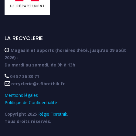
LA RECYCLERIE

Magasin et apports (horaires d’été, jusqu’au 29 août
2026) :
Du mardi au samedi, de 9h à 13h

04 57 36 83 71

recyclerie@r-fibrethik.fr
Mentions légales
Politique de Confidentialité
Copyright 2025
Régie Fibrethik
.
Tous droits réservés.