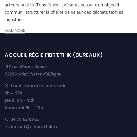
acteurs publics. Tous étaient présents autour d’un objectif
interprofessionnelle
commun : structurer la chaîne de valeur des déchets textiles
industriels.
READ MORE
ACCUEIL RÉGIE FIBR’ETHIK (BUREAUX)
97 rue Marais Sandre
73250 Saint Pierre d’Albigny
Lundi, mardi et mercredi

9h – 17h
Jeudi 9h – 12h
Vendredi 9h – 13h
04 79 62 69 25

 contact@r-fibrethik.fr