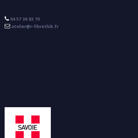

04 57 36 83 70

atelier@r-fibrethik.fr