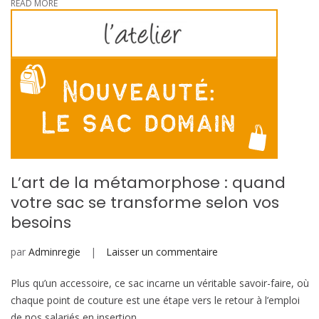
READ MORE
technique
d’insertion
L’art de la métamorphose : quand
votre sac se transforme selon vos
besoins
sur
par
Adminregie
Laisser un commentaire
L’art
Plus qu’un accessoire, ce sac incarne un véritable savoir-faire, où
de
chaque point de couture est une étape vers le retour à l’emploi
la
de nos salariés en insertion.