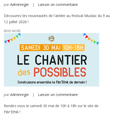
sur
par
Adminregie
Laisser un commentaire
L’atelier
Découvrez les nouveautés de l'atelier au festival Musilac du 9 au
à
12 juillet 2026 !
Musilac
#2
READ MORE
sur
par
Adminregie
Laisser un commentaire
Rendez-vous le samedi 30 mai de 10h à 18h sur le site de
Fibr'Ethik !