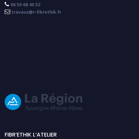

06 50 68 40 52

travaux@r-fibrethik.fr
FIBR’ETHIK L’ATELIER