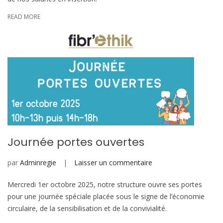
métamorphose
:
READ MORE
quand
votre
sac
se
transforme
selon
vos
besoins
Journée portes ouvertes
sur
par
Adminregie
Laisser un commentaire
Journée
Mercredi 1er octobre 2025, notre structure ouvre ses portes
portes
pour une journée spéciale placée sous le signe de l’économie
ouvertes
circulaire, de la sensibilisation et de la convivialité.