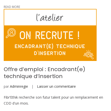
READ MORE
Offre d’emploi : Encadrant(e)
technique d’insertion
sur
par
Adminregie
Laisser un commentaire
Offre
Fibr’Ethik recherche son futur talent pour un remplacement en
d’emploi
CDD d'un mois.
:
Encadrant(e)