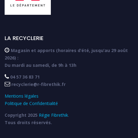
LA RECYCLERIE

Magasin et apports (horaires d’été, jusqu’au 29 août
2026) :
Du mardi au samedi, de 9h à 13h

04 57 36 83 71

recyclerie@r-fibrethik.fr
Mentions légales
Politique de Confidentialité
Copyright 2025
Régie Fibrethik
.
Tous droits réservés.