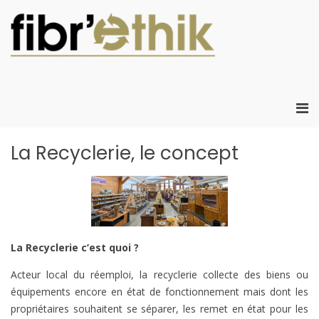
Aller
au
contenu
Fibr'Eth
Fibr'Ethik :
Atelier Chanti
d'insertion
créant de
Me
l'emploi local
prin
créatif dans le
pou
La Recyclerie, le concept
développeme
mob
durable
La Recyclerie c’est quoi ?
Acteur local du réemploi, la recyclerie collecte des biens ou
équipements encore en état de fonctionnement mais dont les
propriétaires souhaitent se séparer, les remet en état pour les