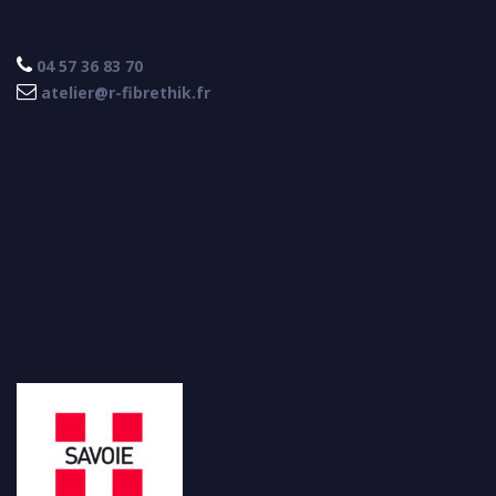

04 57 36 83 70

atelier@r-fibrethik.fr