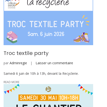
Troc textile party
sur
par
Adminregie
Laisser un commentaire
Troc
Samedi 6 juin de 10h à 13h, devant la Recyclerie.
textile
party
READ MORE