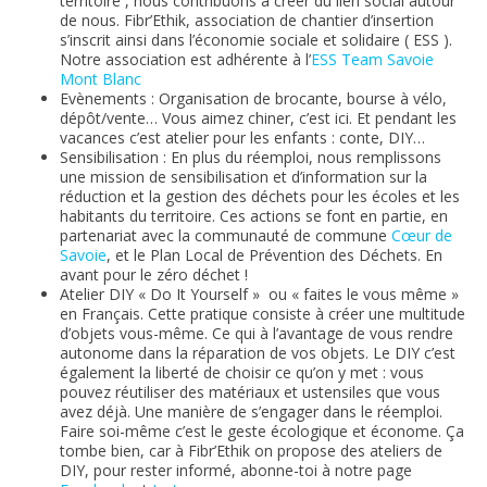
territoire , nous contribuons à créer du lien social autour
de nous. Fibr’Ethik, association de chantier d’insertion
s’inscrit ainsi dans l’économie sociale et solidaire ( ESS ).
Notre association est adhérente à l’
ESS Team Savoie
Mont Blanc
Evènements : Organisation de brocante, bourse à vélo,
dépôt/vente… Vous aimez chiner, c’est ici. Et pendant les
vacances c’est atelier pour les enfants : conte, DIY…
Sensibilisation : En plus du réemploi, nous remplissons
une mission de sensibilisation et d’information sur la
réduction et la gestion des déchets pour les écoles et les
habitants du territoire. Ces actions se font en partie, en
partenariat avec la communauté de commune
Cœur de
Savoie
, et le Plan Local de Prévention des Déchets. En
avant pour le zéro déchet !
Atelier DIY « Do It Yourself » ou « faites le vous même »
en Français. Cette pratique consiste à créer une multitude
d’objets vous-même. Ce qui à l’avantage de vous rendre
autonome dans la réparation de vos objets.
Le DIY c’est
également la liberté de choisir ce qu’on y met : vous
pouvez réutiliser des matériaux et ustensiles que vous
avez déjà. Une manière de s’engager dans le réemploi.
Faire soi-même
c’est le geste écologique et économe. Ça
tombe bien, car à Fibr’Ethik on propose des ateliers de
DIY, pour rester informé, abonne-toi à notre page