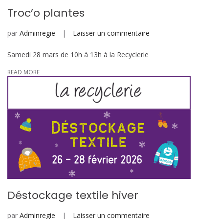
Troc’o plantes
sur
par
Adminregie
Laisser un commentaire
Troc’o
Samedi 28 mars de 10h à 13h à la Recyclerie
plantes
READ MORE
Déstockage textile hiver
sur
par
Adminregie
Laisser un commentaire