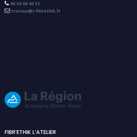

06 50 68 40 52

travaux@r-fibrethik.fr
FIBR’ETHIK L’ATELIER