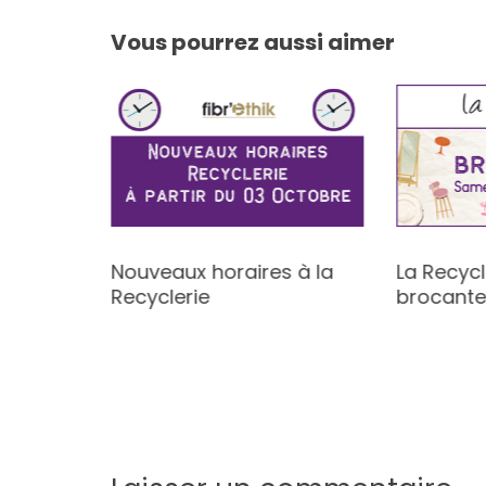
l’article
Vous pourrez aussi aimer
s
Nouveaux horaires à la
La Recycl
Recyclerie
brocant