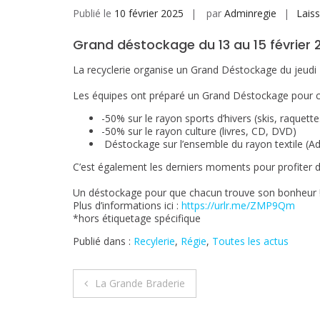
Publié le
10 février 2025
par
Adminregie
Lais
Grand déstockage du 13 au 15 février 
La recyclerie organise un Grand Déstockage du jeudi 
Les équipes ont préparé un Grand Déstockage pour ce
-50% sur le rayon sports d’hivers (skis, raquett
-50% sur le rayon culture (livres, CD, DVD)
Déstockage sur l’ensemble du rayon textile (A
C’est également les derniers moments pour profiter de
Un déstockage pour que chacun trouve son bonheur
Plus d’informations ici :
https://urlr.me/ZMP9Qm
*hors étiquetage spécifique
Publié dans :
Recylerie
,
Régie
,
Toutes les actus
Navigation
La Grande Braderie
de