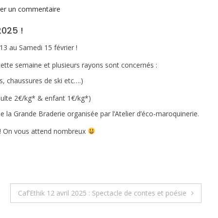
sur
ser un commentaire
Grand
2025 !
déstockage
!
13 au Samedi 15 février !
tte semaine et plusieurs rayons sont concernés :
es, chaussures de ski etc….)
dulte 2€/kg* & enfant 1€/kg*)
 la Grande Braderie organisée par l’Atelier d’éco-maroquinerie.
 ! On vous attend nombreux
Caf’Ethik 12 avril 2025 : Spectacle de contes et poésie