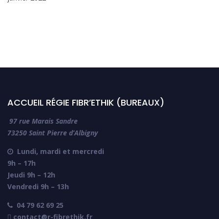
ACCUEIL RÉGIE FIBR’ETHIK (BUREAUX)
97 rue Marais Sandre
73250 Saint Pierre d’Albigny
Lundi, mardi et mercredi

9h – 17h
Jeudi 9h – 12h
Vendredi 9h – 13h
04 79 62 69 25

 contact@r-fibrethik.fr