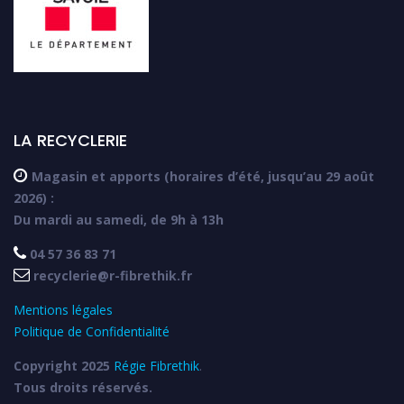
LA RECYCLERIE

Magasin et apports (horaires d’été, jusqu’au 29 août
2026) :
Du mardi au samedi, de 9h à 13h

04 57 36 83 71

recyclerie@r-fibrethik.fr
Mentions légales
Politique de Confidentialité
Copyright 2025
Régie Fibrethik
.
Tous droits réservés.