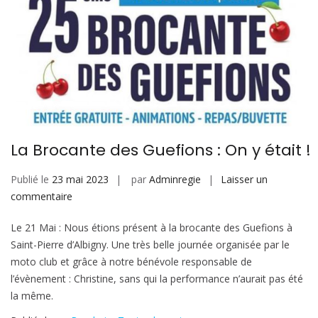
La Brocante des Guefions : On y était !
Publié le
23 mai 2023
par
Adminregie
Laisser un
sur
commentaire
La
Le 21 Mai : Nous étions présent à la brocante des Guefions à
Brocante
Saint-Pierre d’Albigny. Une très belle journée organisée par le
des
moto club et grâce à notre bénévole responsable de
Guefions
l’évènement : Christine, sans qui la performance n’aurait pas été
:
la même.
On
y