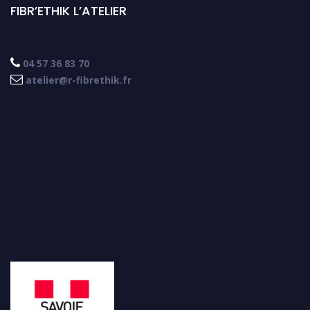
FIBR’ETHIK L’ATELIER

04 57 36 83 70

atelier@r-fibrethik.fr