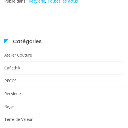
Publié dans :
Recylerie
,
Toutes les actus
était
!
Catégories
Atelier Couture
Caf'ethik
PECCS
Recylerie
Régie
Terre de Valeur