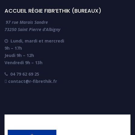
ACCUEIL RÉGIE FIBR’ETHIK (BUREAUX)
97 rue Marais Sandre
73250 Saint Pierre d’Albigny
Lundi, mardi et mercredi

9h – 17h
Jeudi 9h – 12h
Vendredi 9h – 13h
04 79 62 69 25

 contact@r-fibrethik.fr