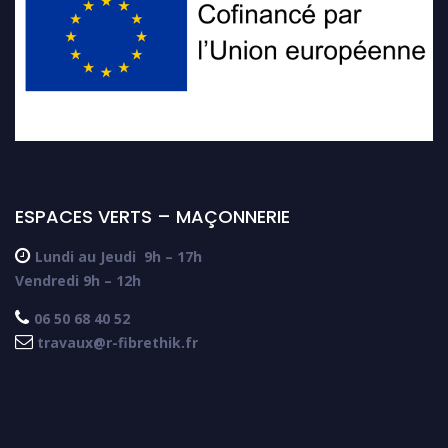
ESPACES VERTS – MAÇONNERIE

Lundi au Jeudi
9h – 17h
Vendredi 9h – 12h

06 50 68 40 52

travaux@r-fibrethik.fr