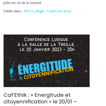
pôle est né de la volonté
en
Cœur
Publié dans :
PECCS
,
Régie
,
Toutes les actus
de
Savoie
le
24/01
–
Inscription
Caf’Ethik : « Energitude et
citoyennification » le 20/01 –