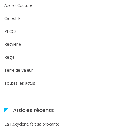
!
Atelier Couture
Caf'ethik
PECCS
Recylerie
Régie
Terre de Valeur
Toutes les actus
Articles récents
La Recyclerie fait sa brocante