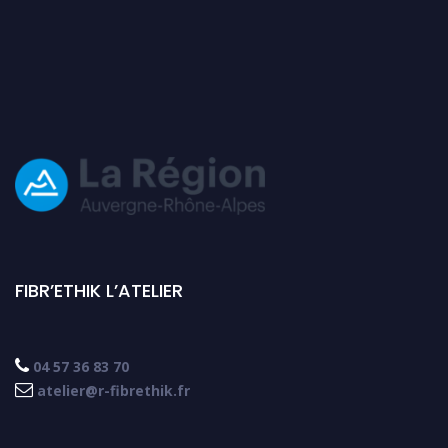
FIBR’ETHIK L’ATELIER

04 57 36 83 70

atelier@r-fibrethik.fr