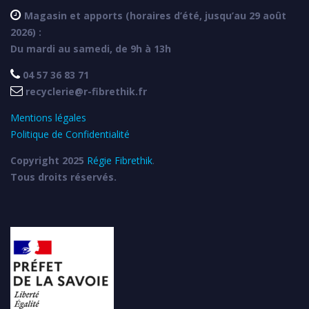

Magasin et apports (horaires d’été, jusqu’au 29 août
2026) :
Du mardi au samedi, de 9h à 13h

04 57 36 83 71

recyclerie@r-fibrethik.fr
Mentions légales
Politique de Confidentialité
Copyright 2025
Régie Fibrethik
.
Tous droits réservés.