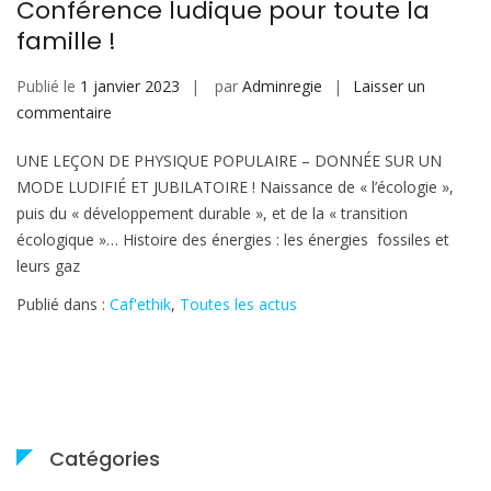
Conférence ludique pour toute la
famille !
Publié le
1 janvier 2023
par
Adminregie
Laisser un
sur
commentaire
Caf’Ethik
UNE LEÇON DE PHYSIQUE POPULAIRE – DONNÉE SUR UN
:
MODE LUDIFIÉ ET JUBILATOIRE ! Naissance de « l’écologie »,
« Energitude
puis du « développement durable », et de la « transition
et
écologique »… Histoire des énergies : les énergies fossiles et
citoyennification »
leurs gaz
le
20/01
Publié dans :
Caf'ethik
,
Toutes les actus
–
Conférence
ludique
pour
toute
la
Catégories
famille