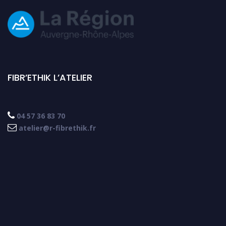
FIBR’ETHIK L’ATELIER

04 57 36 83 70

atelier@r-fibrethik.fr