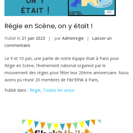
Régie en Scène, on y était !
Publié le
21 juin 2023
par
Adminregie
Laisser un
sur
commentaire
Régie
Le 9 et 10 juin, une partie de notre équipe était à Paris pour
en
Régie en Scène, l’événement national organisé par le
Scène,
mouvement des régies pour fêter leur 20ème anniversaire. Nous
on
avons pu réunir 20 membres de Fibr’Ethik à Paris,
y
était
Publié dans :
Régie
,
Toutes les actus
!