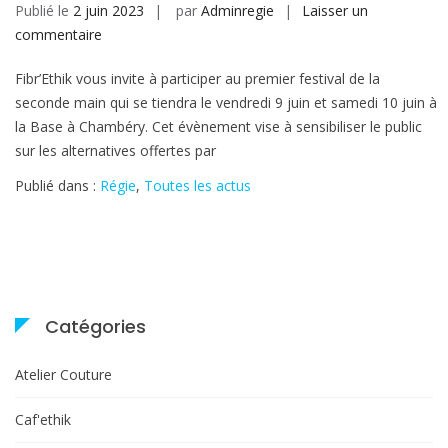
Publié le
2 juin 2023
par
Adminregie
Laisser un
sur
commentaire
Fibr’Ethik
Fibr’Ethik vous invite à participer au premier festival de la
sera
seconde main qui se tiendra le vendredi 9 juin et samedi 10 juin à
présent
la Base à Chambéry. Cet évènement vise à sensibiliser le public
au
sur les alternatives offertes par
salon
de
Publié dans :
Régie
,
Toutes les actus
la
2nd
main
:
Le
9
Catégories
et
10
Atelier Couture
Juin
à
Caf'ethik
Chambéry