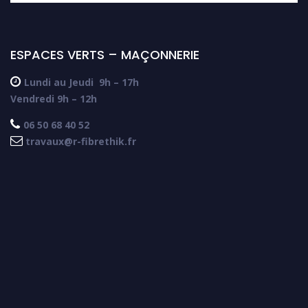
ESPACES VERTS – MAÇONNERIE

Lundi au Jeudi
9h – 17h
Vendredi 9h – 12h

06 50 68 40 52

travaux@r-fibrethik.fr