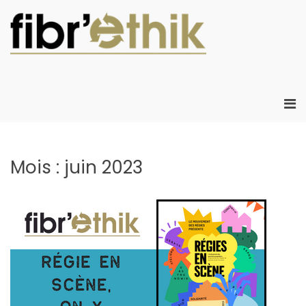
Aller
au
contenu
Fibr'Eth
Fibr'Ethik :
Atelier Chanti
d'insertion
créant de
Me
l'emploi local
prin
créatif dans le
pou
développeme
mob
durable
Mois :
juin 2023