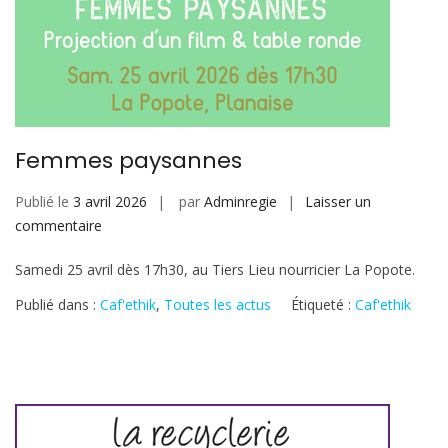
Femmes paysannes
Publié le
3 avril 2026
par
Adminregie
Laisser un
sur
commentaire
Femmes
Samedi 25 avril dès 17h30, au Tiers Lieu nourricier La Popote.
paysannes
Publié dans :
Caf'ethik
,
Toutes les actus
Étiqueté :
Caf'ethik