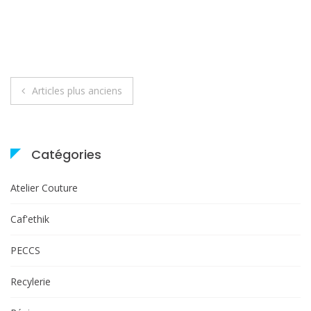
Navigation
Articles plus anciens
des
articles
Catégories
Atelier Couture
Caf'ethik
PECCS
Recylerie