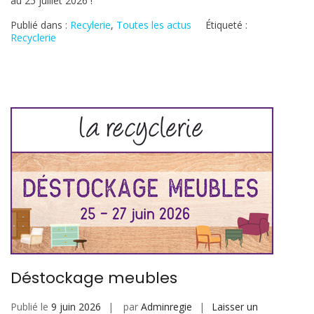
au 25 juillet 2026 !
été
Publié dans :
Recylerie
,
Toutes les actus
Étiqueté :
Recyclerie
Déstockage meubles
Publié le
9 juin 2026
par
Adminregie
Laisser un