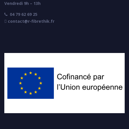
Vendredi 9h – 13h
04 79 62 69 25

 contact@r-fibrethik.fr