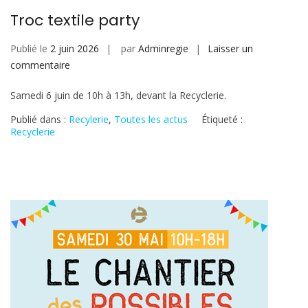
Troc textile party
Publié le
2 juin 2026
par
Adminregie
Laisser un
sur
commentaire
Troc
Samedi 6 juin de 10h à 13h, devant la Recyclerie.
textile
party
Publié dans :
Recylerie
,
Toutes les actus
Étiqueté :
Recyclerie