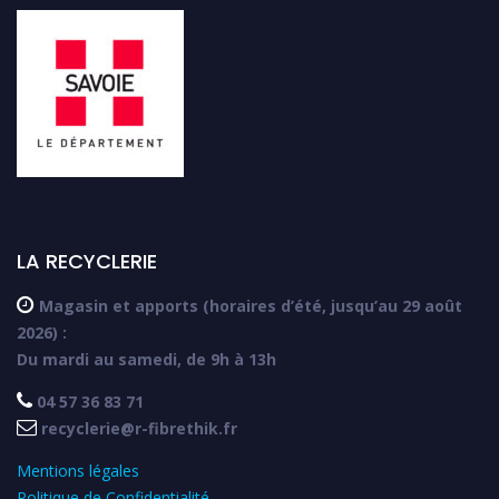
LA RECYCLERIE

Magasin et apports (horaires d’été, jusqu’au 29 août
2026) :
Du mardi au samedi, de 9h à 13h

04 57 36 83 71

recyclerie@r-fibrethik.fr
Mentions légales
Politique de Confidentialité