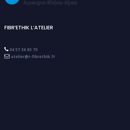
FIBR’ETHIK L’ATELIER

04 57 36 83 70

atelier@r-fibrethik.fr