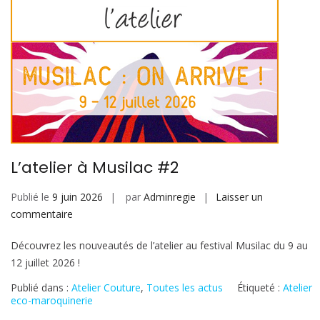
L’atelier à Musilac #2
Publié le
9 juin 2026
par
Adminregie
Laisser un
sur
commentaire
L’atelier
Découvrez les nouveautés de l’atelier au festival Musilac du 9 au
à
12 juillet 2026 !
Musilac
#2
Publié dans :
Atelier Couture
,
Toutes les actus
Étiqueté :
Atelier
eco-maroquinerie