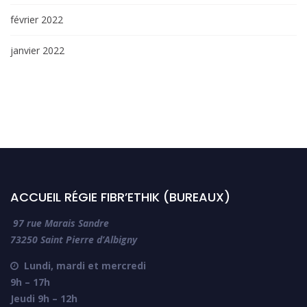
février 2022
janvier 2022
ACCUEIL RÉGIE FIBR’ETHIK (BUREAUX)
97 rue Marais Sandre
73250 Saint Pierre d’Albigny
Lundi, mardi et mercredi

9h – 17h
Jeudi 9h – 12h