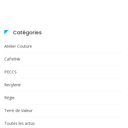
10h30
à
18h,
Saint
Pierre
Catégories
d’Albigny
Atelier Couture
Caf'ethik
PECCS
Recylerie
Régie
Terre de Valeur
Toutes les actus