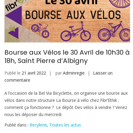
Bourse aux Vélos le 30 Avril de 10h30 à
18h, Saint Pierre d’Albigny
Publié le
21 avril 2022
par
Adminregie
Laisser un
sur
commentaire
Bourse
A l’occasion de la Bel Via Bicyclette, on organise une bourse aux
aux
vélos dans notre structure La Bourse à vélo chez Fibr’Ethik :
Vélos
comment ça fonctionne ? Le dépôt Des vélos à vendre ? Venez
le
nous les déposer du mercredi
30
Avril
Publié dans :
Recylerie
,
Toutes les actus
de