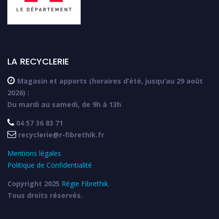
LA RECYCLERIE

Magasin et apports (horaires d’été, jusqu’au 29 août
2026) :
Du mardi au samedi, de 9h à 13h

04 57 36 83 71

recyclerie@r-fibrethik.fr
Mentions légales
Politique de Confidentialité
Copyright 2025
Régie Fibrethik
.
Tous droits réservés.