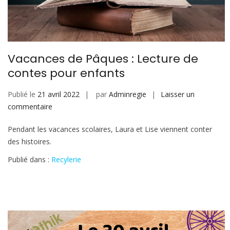
Vacances de Pâques : Lecture de
contes pour enfants
Publié le
21 avril 2022
par
Adminregie
Laisser un
sur
commentaire
Vacances
Pendant les vacances scolaires, Laura et Lise viennent conter
de
des histoires.
Pâques
:
Publié dans :
Recylerie
Lecture
de
contes
pour
enfants