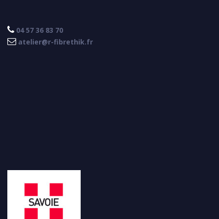

04 57 36 83 70

atelier@r-fibrethik.fr