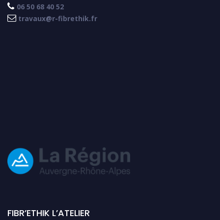

06 50 68 40 52

travaux@r-fibrethik.fr
FIBR’ETHIK L’ATELIER