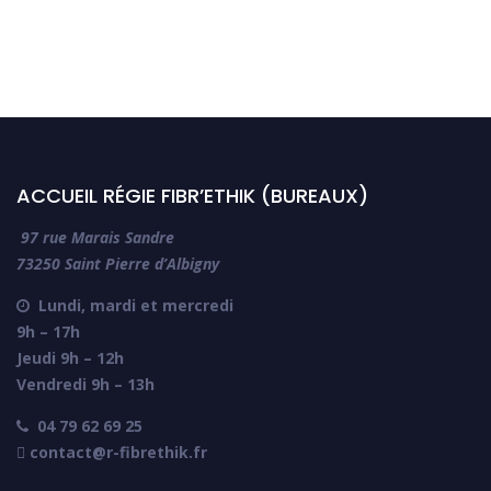
ACCUEIL RÉGIE FIBR’ETHIK (BUREAUX)
97 rue Marais Sandre
73250 Saint Pierre d’Albigny
Lundi, mardi et mercredi

9h – 17h
Jeudi 9h – 12h
Vendredi 9h – 13h
04 79 62 69 25

 contact@r-fibrethik.fr