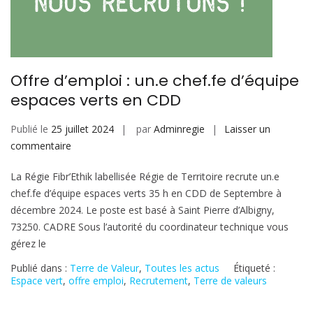
Offre d’emploi : un.e chef.fe d’équipe
espaces verts en CDD
Publié le
25 juillet 2024
par
Adminregie
Laisser un
sur
commentaire
Offre
La Régie Fibr’Ethik labellisée Régie de Territoire recrute un.e
d’emploi
chef.fe d’équipe espaces verts 35 h en CDD de Septembre à
:
décembre 2024. Le poste est basé à Saint Pierre d’Albigny,
un.e
73250. CADRE Sous l’autorité du coordinateur technique vous
chef.fe
gérez le
d’équipe
espaces
Publié dans :
Terre de Valeur
,
Toutes les actus
Étiqueté :
verts
Espace vert
,
offre emploi
,
Recrutement
,
Terre de valeurs
en
CDD