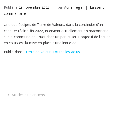
Publié le
29 novembre 2023
par
Adminregie
Laisser un
sur
commentaire
Les
Une des équipes de Terre de Valeurs, dans la continuité d’un
travaux
chantier réalisé fin 2022, intervient actuellement en maçonnerie
avancent!
sur la commune de Cruet chez un particulier. L’objectif de l’action
en cours est la mise en place d’une limite de
Publié dans :
Terre de Valeur
,
Toutes les actus
Navigation
Articles plus anciens
des