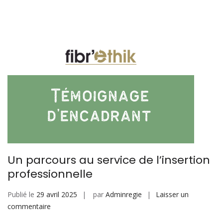
verts
en
CDD
Un parcours au service de l’insertion
professionnelle
Publié le
29 avril 2025
par
Adminregie
Laisser un
sur
commentaire
Un