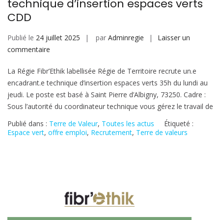
technique d’insertion espaces verts
CDD
Publié le
24 juillet 2025
par
Adminregie
Laisser un
sur
commentaire
Offre
La Régie Fibr’Ethik labellisée Régie de Territoire recrute un.e
d’emploi
encadrant.e technique d’insertion espaces verts 35h du lundi au
:
jeudi. Le poste est basé à Saint Pierre d’Albigny, 73250. Cadre :
un.e
Sous l’autorité du coordinateur technique vous gérez le travail de
encadrant.e
technique
Publié dans :
Terre de Valeur
,
Toutes les actus
Étiqueté :
d’insertion
Espace vert
,
offre emploi
,
Recrutement
,
Terre de valeurs
espaces
verts
CDD