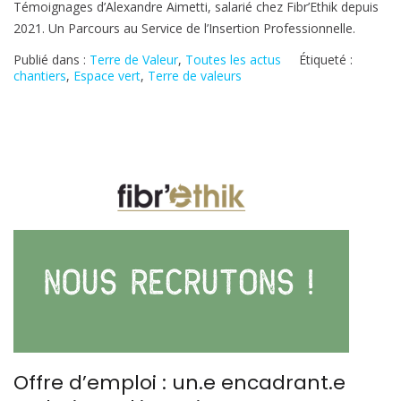
Témoignages d’Alexandre Aimetti, salarié chez Fibr’Ethik depuis
de
2021. Un Parcours au Service de l’Insertion Professionnelle.
pavés
en
Publié dans :
Terre de Valeur
,
Toutes les actus
Étiqueté :
granit
chantiers
,
Espace vert
,
Terre de valeurs
naturel
pour
devanture
de
maison
Offre d’emploi : un.e encadrant.e