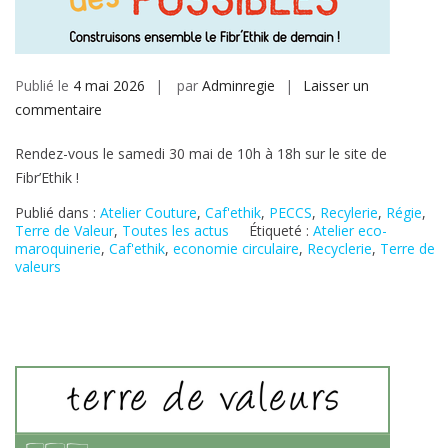
Publié le
4 mai 2026
par
Adminregie
Laisser un
sur
commentaire
Rendez-vous le samedi 30 mai de 10h à 18h sur le site de
Fibr’Ethik !
Publié dans :
Atelier Couture
,
Caf'ethik
,
PECCS
,
Recylerie
,
Régie
,
Terre de Valeur
,
Toutes les actus
Étiqueté :
Atelier eco-
maroquinerie
,
Caf'ethik
,
economie circulaire
,
Recyclerie
,
Terre de
valeurs