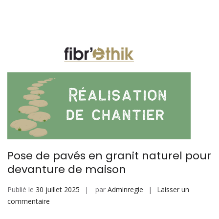
façonne
l’avenir
professionnel
Pose de pavés en granit naturel pour
devanture de maison
Publié le
30 juillet 2025
par
Adminregie
Laisser un
sur
commentaire
Pose