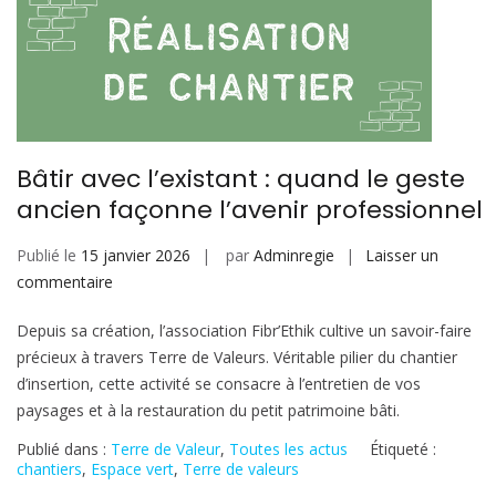
Bâtir avec l’existant : quand le geste
ancien façonne l’avenir professionnel
Publié le
15 janvier 2026
par
Adminregie
Laisser un
sur
commentaire
Bâtir
Depuis sa création, l’association Fibr’Ethik cultive un savoir-faire
avec
précieux à travers Terre de Valeurs. Véritable pilier du chantier
l’existant
d’insertion, cette activité se consacre à l’entretien de vos
:
paysages et à la restauration du petit patrimoine bâti.
quand
le
Publié dans :
Terre de Valeur
,
Toutes les actus
Étiqueté :
geste
chantiers
,
Espace vert
,
Terre de valeurs
ancien