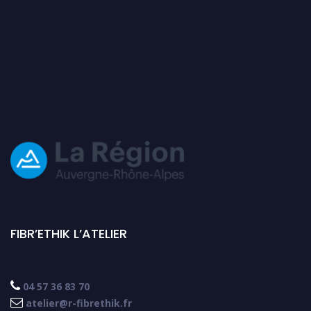
FIBR’ETHIK L’ATELIER

04 57 36 83 70

atelier@r-fibrethik.fr