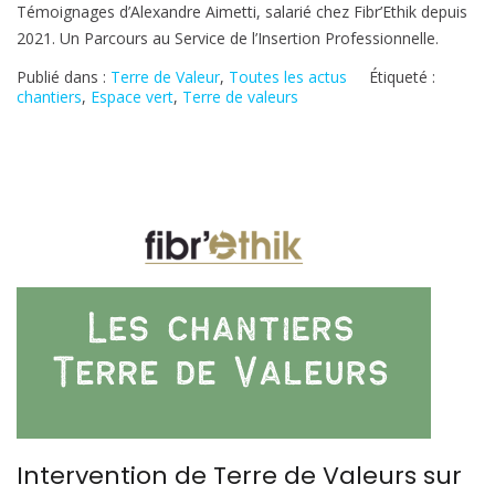
Témoignages d’Alexandre Aimetti, salarié chez Fibr’Ethik depuis
parcours
2021. Un Parcours au Service de l’Insertion Professionnelle.
au
service
Publié dans :
Terre de Valeur
,
Toutes les actus
Étiqueté :
de
chantiers
,
Espace vert
,
Terre de valeurs
l’insertion
professionnelle
Intervention de Terre de Valeurs sur