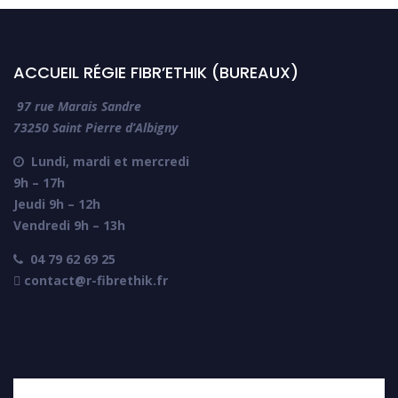
ACCUEIL RÉGIE FIBR’ETHIK (BUREAUX)
97 rue Marais Sandre
73250 Saint Pierre d’Albigny
Lundi, mardi et mercredi

9h – 17h
Jeudi 9h – 12h
Vendredi 9h – 13h
04 79 62 69 25

 contact@r-fibrethik.fr