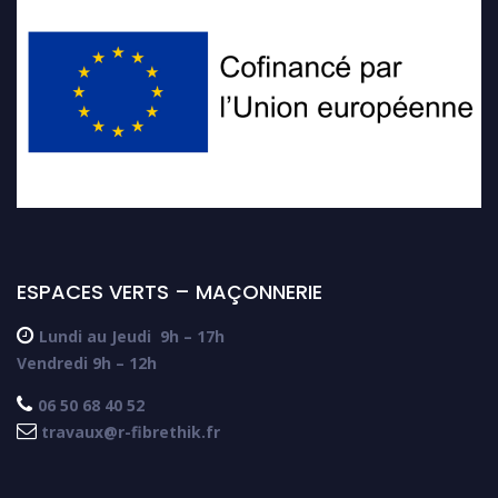
ESPACES VERTS – MAÇONNERIE

Lundi au Jeudi
9h – 17h
Vendredi 9h – 12h

06 50 68 40 52

travaux@r-fibrethik.fr