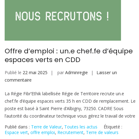
Offre d’emploi : un.e chef.fe d’équipe
espaces verts en CDD
Publié le
22 mai 2025
par
Adminregie
Laisser un
sur
commentaire
Offre
La Régie Fibr’Ethik labellisée Régie de Territoire recrute un.e
d’emploi
chef.fe d’équipe espaces verts 35 h en CDD de remplacement. Le
:
poste est basé à Saint Pierre d’Albigny, 73250. CADRE Sous
un.e
l’autorité du coordinateur technique vous gérez le travail de votre
chef.fe
d’équipe
Publié dans :
Terre de Valeur
,
Toutes les actus
Étiqueté :
espaces
Espace vert
,
offre emploi
,
Recrutement
,
Terre de valeurs