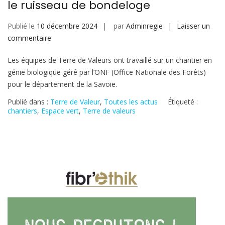
le ruisseau de bondeloge
Publié le
10 décembre 2024
par
Adminregie
Laisser un
sur
commentaire
Intervention
Les équipes de Terre de Valeurs ont travaillé sur un chantier en
de
génie biologique géré par l’ONF (Office Nationale des Forêts)
Terre
pour le département de la Savoie.
de
Valeurs
Publié dans :
Terre de Valeur
,
Toutes les actus
Étiqueté :
sur
chantiers
,
Espace vert
,
Terre de valeurs
le
ruisseau
de
bondeloge