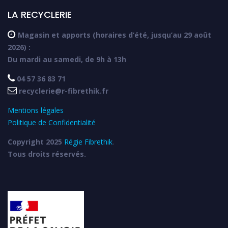
LA RECYCLERIE

Magasin et apports (horaires d’été, jusqu’au 29 août
2026) :
Du mardi au samedi, de 9h à 13h

04 57 36 83 71

recyclerie@r-fibrethik.fr
Mentions légales
Politique de Confidentialité
Copyright 2025
Régie Fibrethik
.
Tous droits réservés.