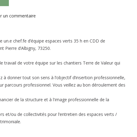
sur
er un commentaire
Offre
d’emploi
:
rute un.e chef.fe d’équipe espaces verts 35 h en CDD de
un.e
 Pierre d’Albigny, 73250.
chef.fe
d’équipe
e travail de votre équipe sur les chantiers Terre de Valeur qui
espaces
verts
 à donner tout son sens à l’objectif d’insertion professionnelle,
en
ur parcours professionnel. Vous veillez au bon déroulement des
CDD
inancier de la structure et à l'image professionnelle de la
 et/ou de collectivités pour l’entretien des espaces verts /
trimoniale.