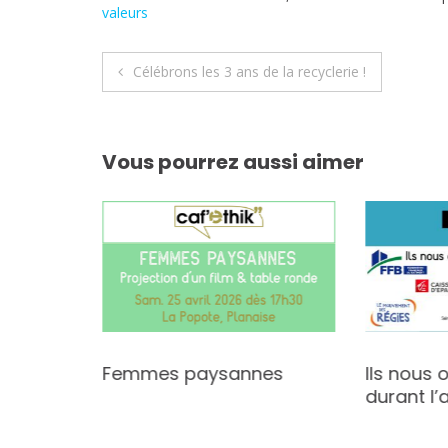
valeurs
Navigation
Célébrons les 3 ans de la recyclerie !
de
l’article
Vous pourrez aussi aimer
s
Femmes paysannes
Ils nous 
durant l