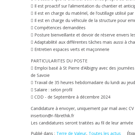
 Il est proactif sur l’alimentation du chantier et anti
 Il est en charge du matériel, de l’outillage utilisé pa
 Il est en charge du véhicule de la structure pour e
 Compétences demandées
 Posture bienveillante et devoir de réserve envers les
 Adaptabilité aux différentes tâches mais aussi à ch
 Entretien espaces verts et maçonnerie
PARTICULARITES DU POSTE
 Emploi basé à St Pierre d’Albigny avec des journées 
de Savoie
 Travail de 35 heures hebdomadaire du lundi au jeud
 Salaire : selon profil
 CDD - de Septembre à décembre 2024
Candidature à envoyer, uniquement par mail avec CV et
insertion@r-fibrethik.fr
Les candidatures seront traitées au fil de leur arrivée
Publié dans :
Terre de Valeur
,
Toutes les actus
Étiq