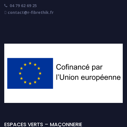
04 79 62 69 25

 contact@r-fibrethik.fr
ESPACES VERTS – MAÇONNERIE