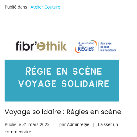
à
Publié dans :
Atelier Couture
la
coupe
du
monde
de
ski
alpin!
Voyage solidaire : Régies en scène
Publié le
31 mars 2023
par
Adminregie
Laisser un
sur
commentaire