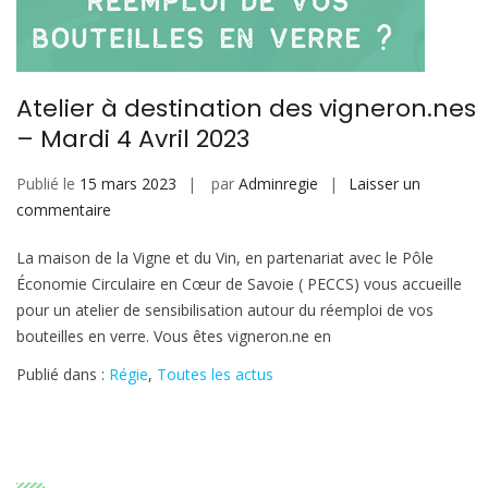
Atelier à destination des vigneron.nes
– Mardi 4 Avril 2023
Publié le
15 mars 2023
par
Adminregie
Laisser un
sur
commentaire
Atelier
La maison de la Vigne et du Vin, en partenariat avec le Pôle
à
Économie Circulaire en Cœur de Savoie ( PECCS) vous accueille
destination
pour un atelier de sensibilisation autour du réemploi de vos
des
bouteilles en verre. Vous êtes vigneron.ne en
vigneron.nes
–
Publié dans :
Régie
,
Toutes les actus
Mardi
4
Avril
2023