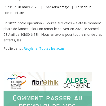
Publié le
20 mars 2023
par
Adminregie
Laisser un
sur
commentaire
Bourse
En 2022, notre opération « Bourse aux vélos » a été le moment
aux
phare de l’année, alors on remet le couvert en 2023, le Samedi
Vélos
08 Avril de 10h30 à 18h Nous en avons pour tout le monde : les
pour
enfants, les
Pâques,
le
Publié dans :
Recylerie
,
Toutes les actus
8
Avril
2023
de
10h30
à
18h,
Saint
Pierre
d’Albigny