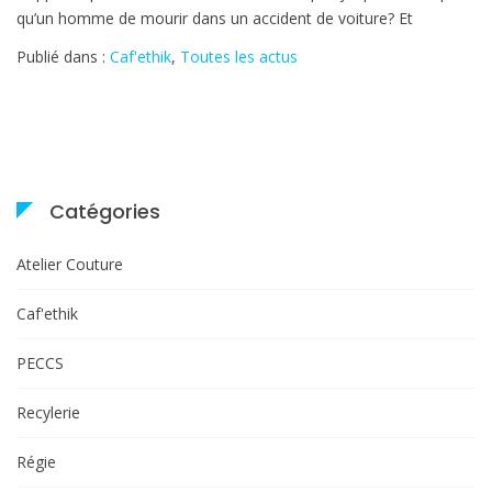
qu’un homme de mourir dans un accident de voiture? Et
:
Femme
Publié dans :
Caf'ethik
,
Toutes les actus
s’accorde
au
masculin
Catégories
Atelier Couture
Caf'ethik
PECCS
Recylerie
Régie