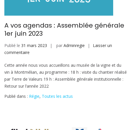
A vos agendas : Assemblée générale
1er juin 2023
Publié le
31 mars 2023
par
Adminregie
Laisser un
sur
commentaire
A
Cette année nous vous accueillons au musée de la vigne et du
vos
vin à Montmélian, au programme : 18 h : visite du chantier réalisé
agendas
par Terre de Valeurs 19 h : Assemblée générale institutionnelle :
:
Retour sur l’année 2022
Assemblée
générale
Publié dans :
Régie
,
Toutes les actus
1er
juin
2023