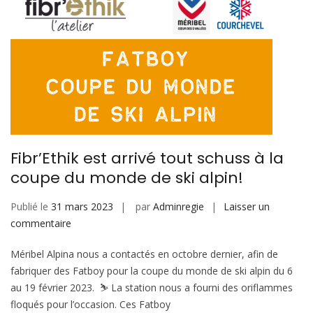
Fibr’Ethik est arrivé tout schuss à la
coupe du monde de ski alpin!
Publié le
31 mars 2023
par
Adminregie
Laisser un
sur
commentaire
Fibr’Ethik
Méribel Alpina nous a contactés en octobre dernier, afin de
est
fabriquer des Fatboy pour la coupe du monde de ski alpin du 6
arrivé
au 19 février 2023. ⛷️ La station nous a fourni des oriflammes
tout
floqués pour l’occasion. Ces Fatboy
schuss