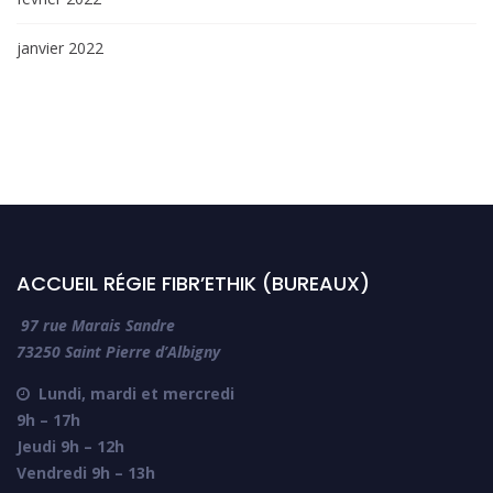
janvier 2022
ACCUEIL RÉGIE FIBR’ETHIK (BUREAUX)
97 rue Marais Sandre
73250 Saint Pierre d’Albigny
Lundi, mardi et mercredi

9h – 17h
Jeudi 9h – 12h
Vendredi 9h – 13h