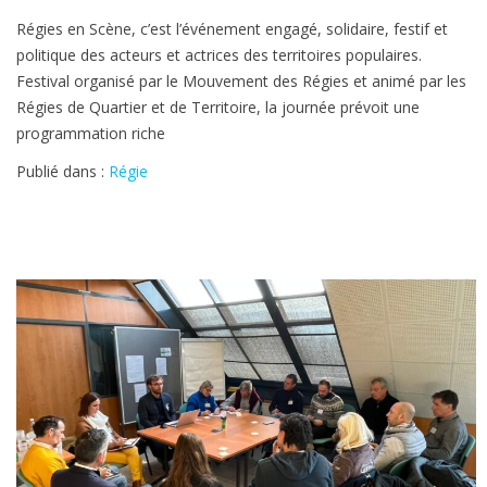
Voyage
Régies en Scène, c’est l’événement engagé, solidaire, festif et
solidaire
politique des acteurs et actrices des territoires populaires.
:
Festival organisé par le Mouvement des Régies et animé par les
Régies
Régies de Quartier et de Territoire, la journée prévoit une
en
programmation riche
scène
Publié dans :
Régie