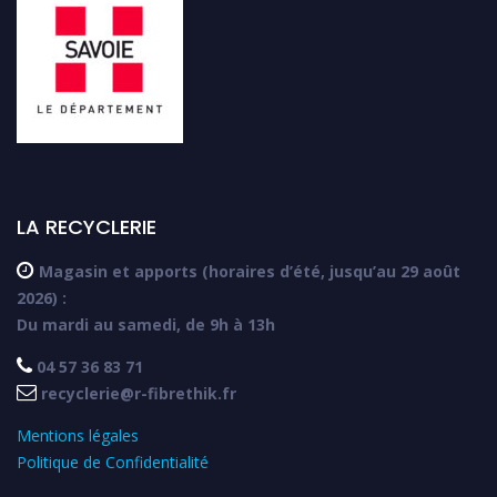
LA RECYCLERIE

Magasin et apports (horaires d’été, jusqu’au 29 août
2026) :
Du mardi au samedi, de 9h à 13h

04 57 36 83 71

recyclerie@r-fibrethik.fr
Mentions légales
Politique de Confidentialité