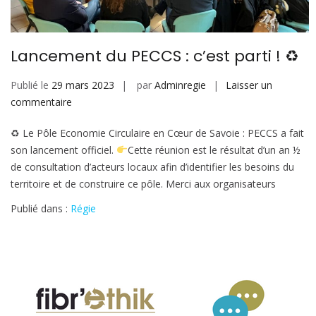
Lancement du PECCS : c’est parti ! ♻
Publié le
29 mars 2023
par
Adminregie
Laisser un
sur
commentaire
Lancement
♻ Le Pôle Economie Circulaire en Cœur de Savoie : PECCS a fait
du
son lancement officiel.
Cette réunion est le résultat d’un an ½
PECCS
de consultation d’acteurs locaux afin d’identifier les besoins du
:
territoire et de construire ce pôle. Merci aux organisateurs
c’est
parti !
Publié dans :
Régie
♻