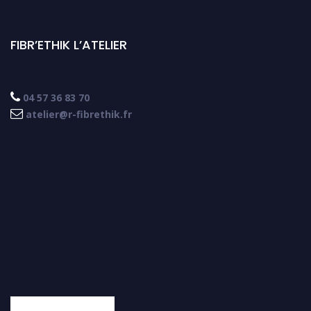
FIBR’ETHIK L’ATELIER

04 57 36 83 70

atelier@r-fibrethik.fr