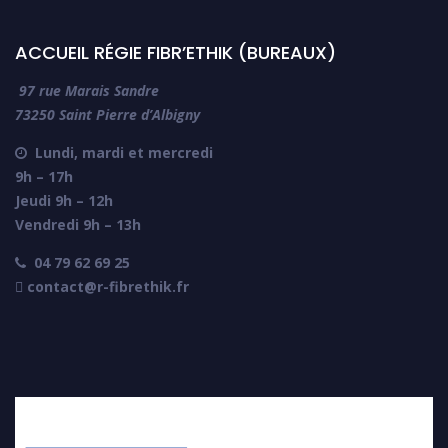
ACCUEIL RÉGIE FIBR’ETHIK (BUREAUX)
97 rue Marais Sandre
73250 Saint Pierre d’Albigny
Lundi, mardi et mercredi

9h – 17h
Jeudi 9h – 12h
Vendredi 9h – 13h
04 79 62 69 25

 contact@r-fibrethik.fr