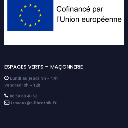
ESPACES VERTS – MAÇONNERIE

Lundi au Jeudi
9h – 17h
Vendredi 9h – 12h

06 50 68 40 52

travaux@r-fibrethik.fr