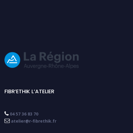
FIBR’ETHIK L’ATELIER

04 57 36 83 70

atelier@r-fibrethik.fr