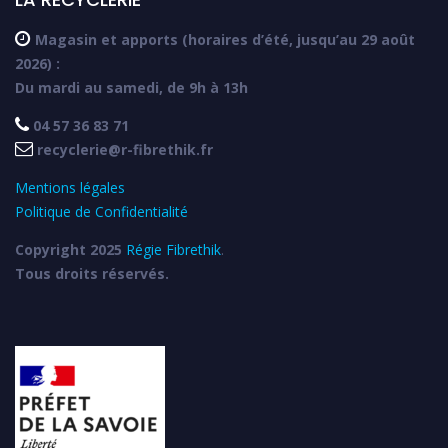

Magasin et apports (horaires d’été, jusqu’au 29 août
2026) :
Du mardi au samedi, de 9h à 13h

04 57 36 83 71

recyclerie@r-fibrethik.fr
Mentions légales
Politique de Confidentialité
Copyright 2025
Régie Fibrethik
.
Tous droits réservés.