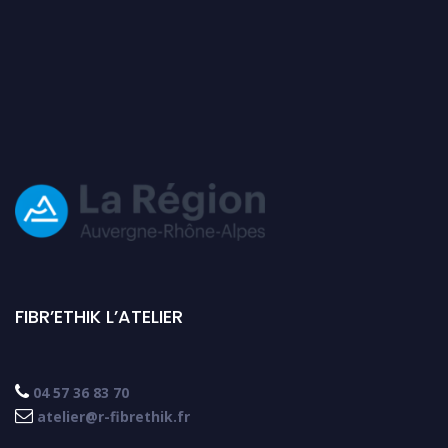
FIBR’ETHIK L’ATELIER

04 57 36 83 70

atelier@r-fibrethik.fr