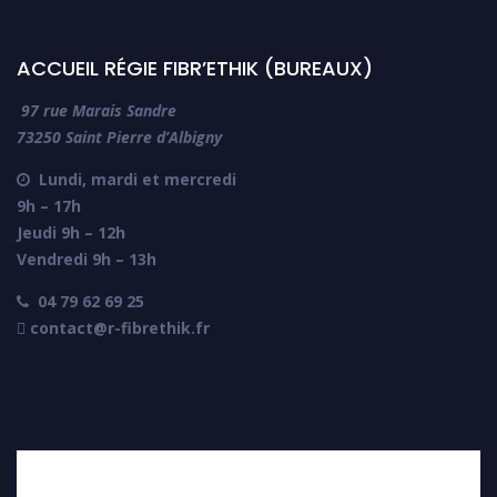
ACCUEIL RÉGIE FIBR’ETHIK (BUREAUX)
97 rue Marais Sandre
73250 Saint Pierre d’Albigny
Lundi, mardi et mercredi

9h – 17h
Jeudi 9h – 12h
Vendredi 9h – 13h
04 79 62 69 25

 contact@r-fibrethik.fr