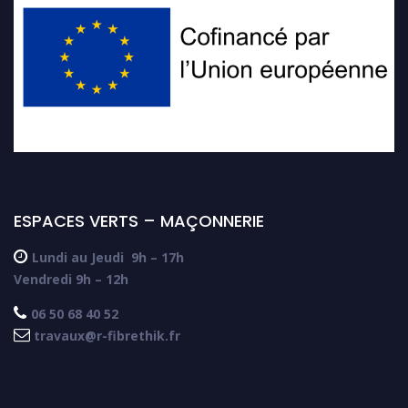
ESPACES VERTS – MAÇONNERIE

Lundi au Jeudi
9h – 17h
Vendredi 9h – 12h

06 50 68 40 52

travaux@r-fibrethik.fr