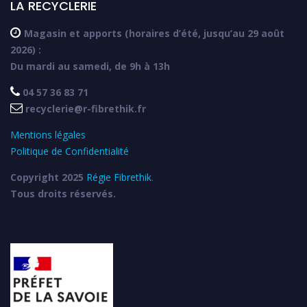
LA RECYCLERIE

Magasin et apports (horaires d’été, jusqu’au 29 août
2026) :
Du mardi au samedi, de 9h à 13h

04 57 36 83 71

recyclerie@r-fibrethik.fr
Mentions légales
Politique de Confidentialité
Copyright 2025
Régie Fibrethik
.
Tous droits réservés.