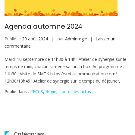
Agenda automne 2024
Publié le
20 août 2024
par
Adminregie
Laisser un
sur
commentaire
Agenda
Mardi 10 septembre de 11h30 à 14h : Atelier de synergie sur le
automne
temps de midi, chacun ramène sa lunch box. Au programme :
2024
11h30 : Visite de SMTK https://smtk-communication.com/
12h30/13h45 : Atelier de synergie sur le temps du déjeuner,
Publié dans :
PECCS
,
Régie
,
Toutes les actus
Catégories