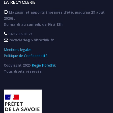
LA RECYCLERIE

Magasin et apports (horaires d’été, jusqu’au 29 août
2026) :
Du mardi au samedi, de 9h à 13h

04 57 36 83 71

recyclerie@r-fibrethik.fr
Mentions légales
Politique de Confidentialité
Copyright 2025
Régie Fibrethik
.
Tous droits réservés.