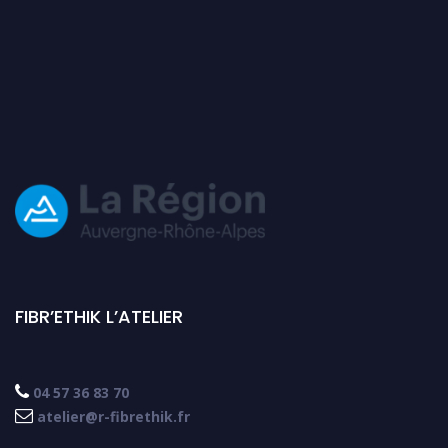
FIBR’ETHIK L’ATELIER

04 57 36 83 70

atelier@r-fibrethik.fr