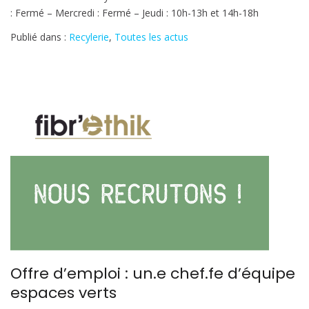
: Fermé – Mercredi : Fermé – Jeudi : 10h-13h et 14h-18h
la
Recyclerie
Publié dans :
Recylerie
,
Toutes les actus
Offre d’emploi : un.e chef.fe d’équipe
espaces verts