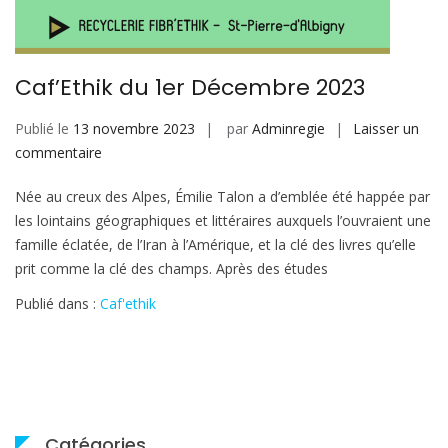
Caf’Ethik du 1er Décembre 2023
Publié le
13 novembre 2023
par
Adminregie
Laisser un
sur
commentaire
Caf’Ethik
Née au creux des Alpes, Émilie Talon a d’emblée été happée par
du
les lointains géographiques et littéraires auxquels l’ouvraient une
1er
famille éclatée, de l’Iran à l’Amérique, et la clé des livres qu’elle
Décembre
prit comme la clé des champs. Après des études
2023
Publié dans :
Caf'ethik
Catégories