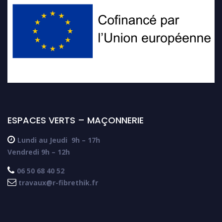
ESPACES VERTS – MAÇONNERIE

Lundi au Jeudi
9h – 17h
Vendredi 9h – 12h

06 50 68 40 52

travaux@r-fibrethik.fr