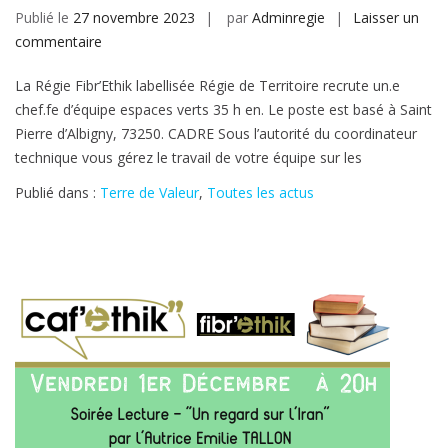
Publié le
27 novembre 2023
par
Adminregie
Laisser un
sur
commentaire
Offre
La Régie Fibr’Ethik labellisée Régie de Territoire recrute un.e
d’emploi
chef.fe d’équipe espaces verts 35 h en. Le poste est basé à Saint
:
Pierre d’Albigny, 73250. CADRE Sous l’autorité du coordinateur
un.e
technique vous gérez le travail de votre équipe sur les
chef.fe
d’équipe
Publié dans :
Terre de Valeur
,
Toutes les actus
espaces
verts