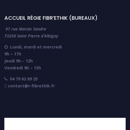
ACCUEIL RÉGIE FIBR’ETHIK (BUREAUX)
97 rue Marais Sandre
73250 Saint Pierre d’Albigny
Lundi, mardi et mercredi

9h – 17h
Jeudi 9h – 12h
Vendredi 9h – 13h
04 79 62 69 25

 contact@r-fibrethik.fr