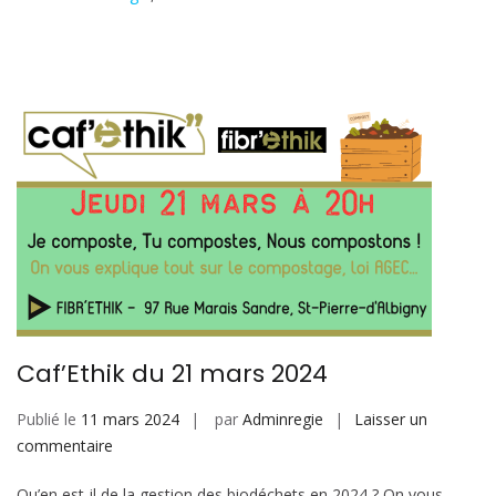
Caf’Ethik du 21 mars 2024
Publié le
11 mars 2024
par
Adminregie
Laisser un
sur
commentaire
Caf’Ethik
Qu’en est-il de la gestion des biodéchets en 2024 ? On vous