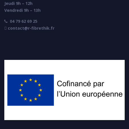
Jeudi 9h – 12h
Vendredi 9h – 13h
04 79 62 69 25

 contact@r-fibrethik.fr