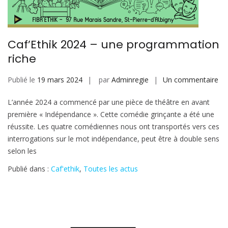
Caf’Ethik 2024 – une programmation
riche
sur
Publié le
19 mars 2024
par
Adminregie
Un commentaire
Caf
L’année 2024 a commencé par une pièce de théâtre en avant
20
première « Indépendance ». Cette comédie grinçante a été une
–
réussite. Les quatre comédiennes nous ont transportés vers ces
un
interrogations sur le mot indépendance, peut être à double sens
pr
selon les
ric
Publié dans :
Caf'ethik
,
Toutes les actus