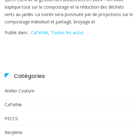
du
explique tout sur le compostage et la réduction des déchets
21
verts au jardin. La soirée sera ponctuée par de projections sur le
mars
compostage individuel et partagé, broyage et
2024
Publié dans :
Caf'ethik
,
Toutes les actus
Catégories
Atelier Couture
Caf'ethik
PECCS
Recylerie