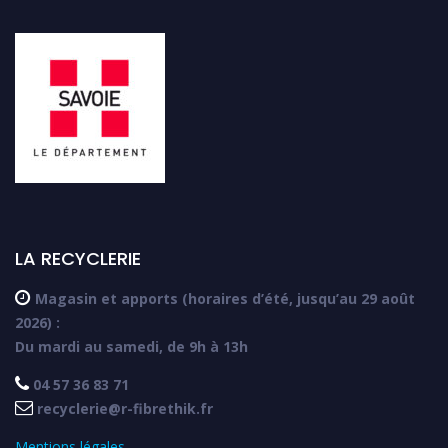
LA RECYCLERIE

Magasin et apports (horaires d’été, jusqu’au 29 août
2026) :
Du mardi au samedi, de 9h à 13h

04 57 36 83 71

recyclerie@r-fibrethik.fr
Mentions légales