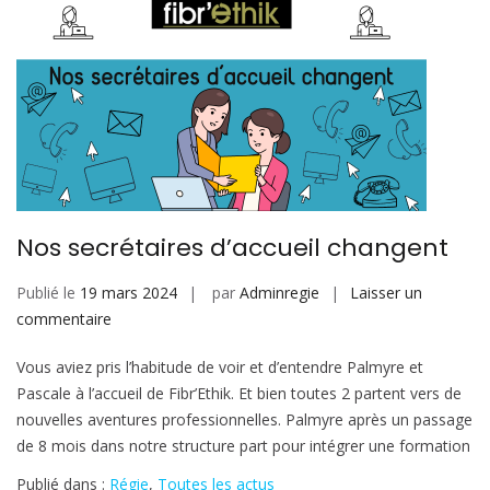
Nos secrétaires d’accueil changent
Publié le
19 mars 2024
par
Adminregie
Laisser un
sur
commentaire
Nos
Vous aviez pris l’habitude de voir et d’entendre Palmyre et
secrétaires
Pascale à l’accueil de Fibr’Ethik. Et bien toutes 2 partent vers de
d’accueil
nouvelles aventures professionnelles. Palmyre après un passage
changent
de 8 mois dans notre structure part pour intégrer une formation
Publié dans :
Régie
,
Toutes les actus