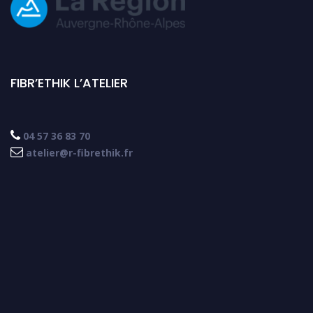
FIBR’ETHIK L’ATELIER

04 57 36 83 70

atelier@r-fibrethik.fr