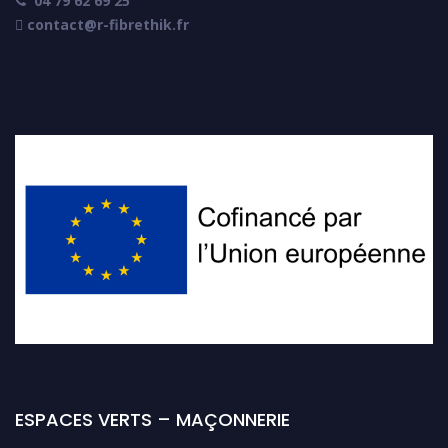
04 79 62 69 25

 contact@r-fibrethik.fr
ESPACES VERTS – MAÇONNERIE