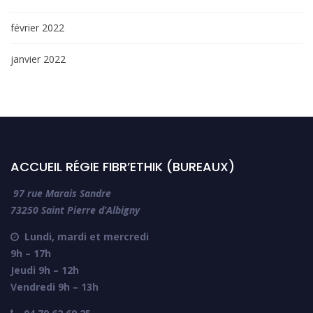
février 2022
janvier 2022
ACCUEIL RÉGIE FIBR’ETHIK (BUREAUX)
97 rue Marais Sandre
73250 Saint Pierre d’Albigny
Lundi, mardi et mercredi

9h – 17h
Jeudi 9h – 12h
Vendredi 9h – 13h