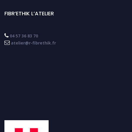
FIBR’ETHIK L’ATELIER

04 57 36 83 70

atelier@r-fibrethik.fr