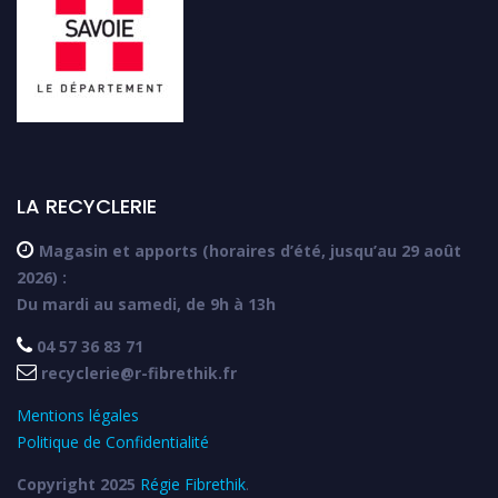
LA RECYCLERIE

Magasin et apports (horaires d’été, jusqu’au 29 août
2026) :
Du mardi au samedi, de 9h à 13h

04 57 36 83 71

recyclerie@r-fibrethik.fr
Mentions légales
Politique de Confidentialité
Copyright 2025
Régie Fibrethik
.