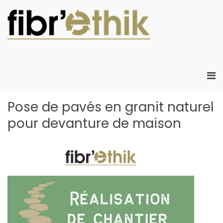
Aller
au
contenu
Fibr'Eth
Fibr'Ethik :
Atelier Chanti
d'insertion
créant de
Me
l'emploi local
prin
créatif dans le
pou
Pose de pavés en granit naturel
développeme
mob
durable
pour devanture de maison