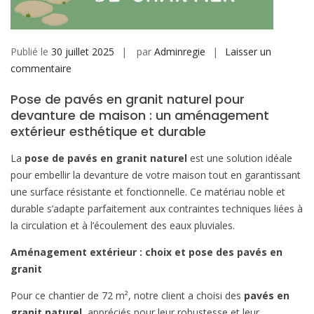
Publié le
30 juillet 2025
par
Adminregie
Laisser un
sur
commentaire
Pose
Pose de pavés en granit naturel pour
de
devanture de maison : un aménagement
pavés
extérieur esthétique et durable
en
granit
La
pose de pavés en granit naturel
est une solution idéale
naturel
pour embellir la devanture de votre maison tout en garantissant
pour
une surface résistante et fonctionnelle. Ce matériau noble et
devanture
durable s’adapte parfaitement aux contraintes techniques liées à
de
la circulation et à l’écoulement des eaux pluviales.
maison
Aménagement extérieur : choix et pose des pavés en
granit
Pour ce chantier de 72 m², notre client a choisi des
pavés en
granit naturel
, appréciés pour leur robustesse et leur