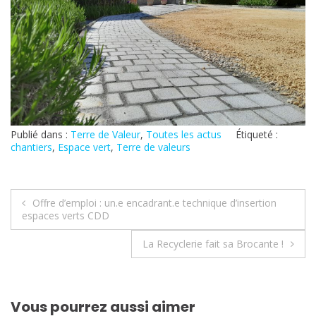
Publié dans :
Terre de Valeur
,
Toutes les actus
Étiqueté :
chantiers
,
Espace vert
,
Terre de valeurs
Navigation
Offre d’emploi : un.e encadrant.e technique d’insertion
espaces verts CDD
de
La Recyclerie fait sa Brocante !
l’article
Vous pourrez aussi aimer