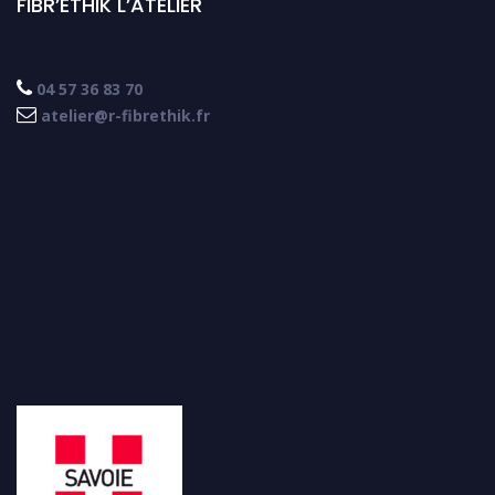
FIBR’ETHIK L’ATELIER

04 57 36 83 70

atelier@r-fibrethik.fr