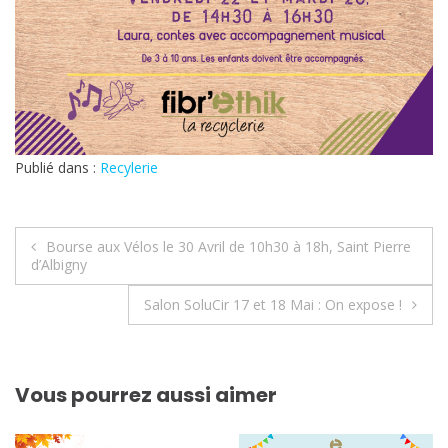
Publié dans :
Recylerie
Navigation
Bourse aux Vélos le 30 Avril de 10h30 à 18h, Saint Pierre
d’Albigny
de
Salon SoluCir 17 et 18 Mai : On expose !
l’article
Vous pourrez aussi aimer