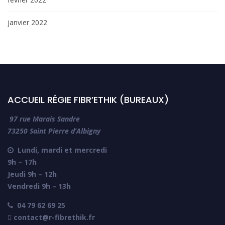
janvier 2022
ACCUEIL RÉGIE FIBR’ETHIK (BUREAUX)
97 rue Marais Sandre
73250 Saint Pierre d’Albigny
Lundi, mardi et mercredi

9h – 17h
Jeudi 9h – 12h
Vendredi 9h – 13h
04 79 62 69 25

 contact@r-fibrethik.fr