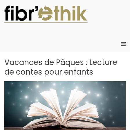
Aller
au
contenu
Fibr'Eth
Fibr'Ethik :
Atelier Chanti
d'insertion
créant de
Me
l'emploi local
prin
créatif dans le
pou
Vacances de Pâques : Lecture
développeme
mob
durable
de contes pour enfants