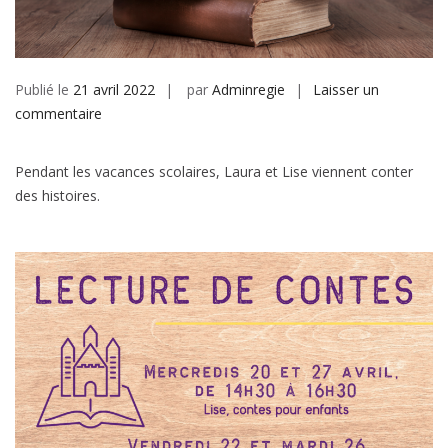
Publié le
21 avril 2022
par
Adminregie
Laisser un
sur
commentaire
Vacances
de
Pendant les vacances scolaires, Laura et Lise viennent conter
Pâques
des histoires.
:
Lecture
de
contes
pour
enfants