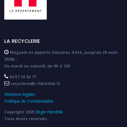
LA RECYCLERIE

Magasin et apports (horaires d’été, jusqu’au 29 août
2026) :
Du mardi au samedi, de 9h à 13h

04 57 36 83 71

recyclerie@r-fibrethik.fr
Mentions légales
Politique de Confidentialité
Copyright 2025
Régie Fibrethik
.
Tous droits réservés.