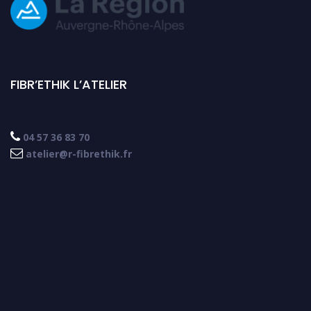
FIBR’ETHIK L’ATELIER

04 57 36 83 70

atelier@r-fibrethik.fr