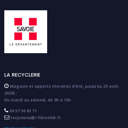
LA RECYCLERIE

Magasin et apports (horaires d’été, jusqu’au 29 août
2026) :
Du mardi au samedi, de 9h à 13h

04 57 36 83 71

recyclerie@r-fibrethik.fr