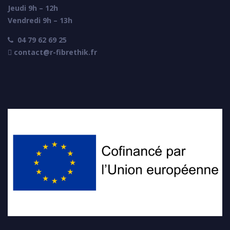
Jeudi 9h – 12h
Vendredi 9h – 13h
04 79 62 69 25

 contact@r-fibrethik.fr