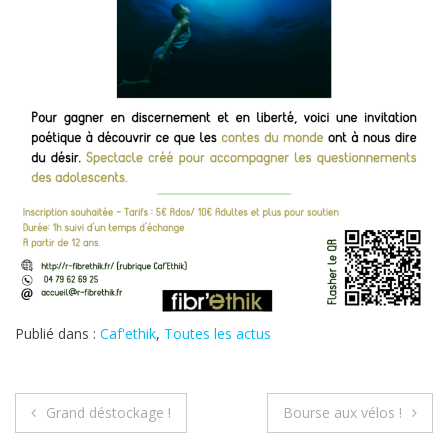
Publié dans :
Caf'ethik
,
Toutes les actus
Navigation
Grand déstockage !
Bourse aux vélos !