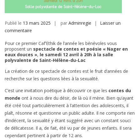
Publié le
13 mars 2025
par
Adminregie
Laisser un
sur
commentaire
Caf’Ethik
Pour ce premier Caf’Ethik de l’année les bénévoles vous
12
proposent un
s
pectacle de contes et poésie « Nager en
avril
eaux douces »
,
le samedi
12 avril à 20h à la salle
polyvalente de Saint-Hélène-du-Lac
2025
:
La création de ce spectacle de contes est le fruit d’années de
Spectacle
recherche sur les questions liées à la sexualité.
de
contes
C’est une invitation poétique à découvrir ce que les
contes du
et
monde
ont à nous dire du désir, de là où il mène. Bien qu’ayant
poésie
été créé tout particulièrement à l’attention des adolescents, il
plaît, résonne et questionne un public adulte. Il ne comporte rien
d’indécent, la sexualité y étant suggéré avec un constant souci
de délicatesse. Il a, de fait, été vu par de jeunes enfants. Il sera
cependant pertinent à partir de 12 ans.