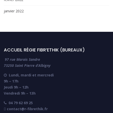
janvier 2022
ACCUEIL RÉGIE FIBR’ETHIK (BUREAUX)
97 rue Marais Sandre
73250 Saint Pierre d’Albigny
Lundi, mardi et mercredi

9h – 17h
Jeudi 9h – 12h
Vendredi 9h – 13h
04 79 62 69 25

 contact@r-fibrethik.fr