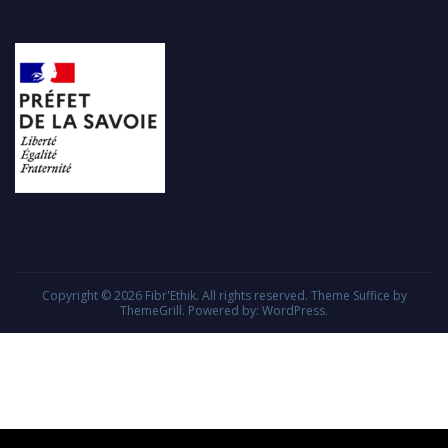
Copyright © 2026
Fibr'Ethik
. All rights reserved. Theme
Suffice
by
ThemeGrill. Powered by:
WordPress
.