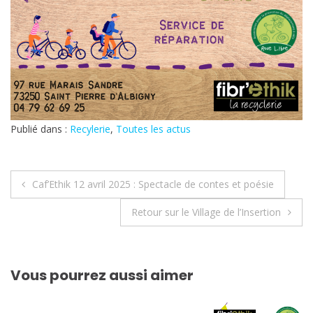
Publié dans :
Recylerie
,
Toutes les actus
Navigation
Caf’Ethik 12 avril 2025 : Spectacle de contes et poésie
de
Retour sur le Village de l’Insertion
l’article
Vous pourrez aussi aimer