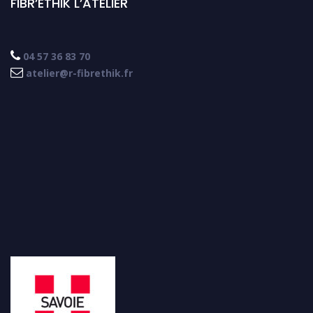
FIBR’ETHIK L’ATELIER

04 57 36 83 70

atelier@r-fibrethik.fr