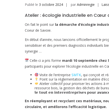
Publié le
3 octobre 2024
par
Adminregie
Lais
Atelier : écologie industrielle en Cœur 
On fait le point sur
la démarche d’écologie industri
Coeur de Savoie.
En début d’année, nous lancions officiellement le pro
sensibiliser et des premiers diagnostics individuels b
synergie …
Celle-ci a pris forme
mardi 10 septembre chez
participants pour explorer l’écologie industrielle en
Visite de l’entreprise
SMTK
, qui conçoit et r
Point sur la réglementation en matière d’éc
Atelier collectif pour prioriser les actions à 
ressource bois, la gestion des déchets de bure
𝗹𝗲 𝘁𝗼𝘂𝘁 𝗲𝗻 𝗶𝗻𝘁𝗲𝗿𝗲𝗻𝘁𝗿𝗲𝗽𝗿𝗶𝘀𝗲𝘀 𝗽𝗼𝘂𝗿 𝗮𝘃𝗮𝗻
En réemployant et recyclant ces matériaux, nou
circulaire, et améliorons l’efficacité logistique.