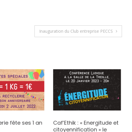
Inauguration du Club entreprise PECCS
erie fête ses 1 an
Caf’Ethik : « Energitude et
citoyennification » le