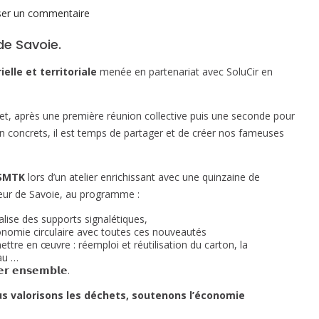
sur
ser un commentaire
Atelier
de Savoie.
:
écologie
elle et territoriale
menée en partenariat avec SoluCir en
industrielle
en
Coeur
jet, après une première réunion collective puis une seconde pour
de
ien concrets, il est temps de partager et de créer nos fameuses
Savoie
 SMTK
lors d’un atelier enrichissant avec une quinzaine de
 Cœur de Savoie, au programme :
éalise des supports signalétiques,
onomie circulaire avec toutes ces nouveautés
mettre en œuvre : réemploi et réutilisation du carton, la
au …
𝗲𝗿 𝗲𝗻𝘀𝗲𝗺𝗯𝗹𝗲.
s valorisons les déchets, soutenons l’économie