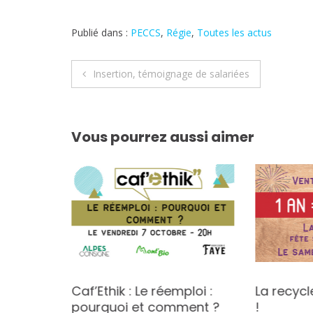
Publié dans :
PECCS
,
Régie
,
Toutes les actus
Navigation
Insertion, témoignage de salariées
de
l’article
Vous pourrez aussi aimer
.e
Caf’Ethik : Le réemploi :
La recycl
pourquoi et comment ?
!