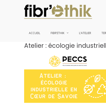
ACCUEIL
FIBR’ETHIK
L’ATELIER
TE
Aller
Atelier : écologie industri
au
contenu