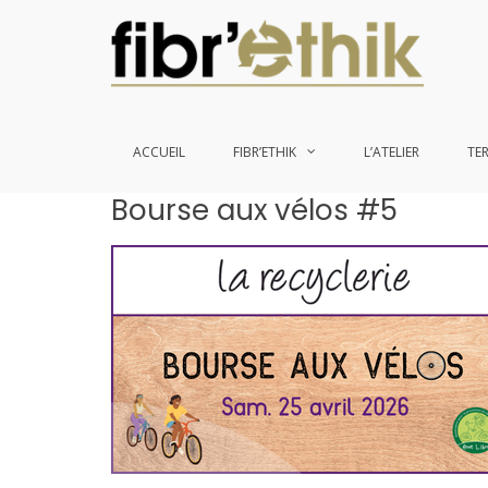
ACCUEIL
FIBR’ETHIK
L’ATELIER
TE
Aller
Bourse aux vélos #5
au
contenu