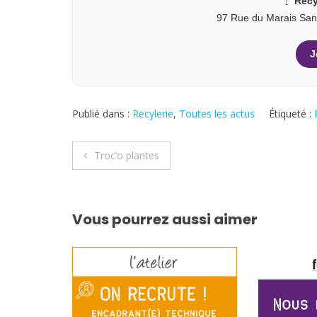
Recy
97 Rue du Marais Sand
J
Publié dans :
Recylerie
,
Toutes les actus
Étiqueté :
Navigation
Troc’o plantes
de
l’article
Vous pourrez aussi aimer