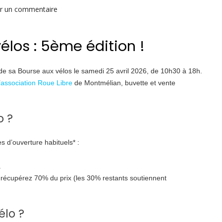
sur
er un commentaire
Bourse
aux
los : 5ème édition !
vélos
#5
 de sa Bourse aux vélos le samedi 25 avril 2026, de 10h30 à 18h.
’
association Roue Libre
de Montmélian, buvette et vente
o ?
 d’ouverture habituels* :
.
s récupérez 70% du prix (les 30% restants soutiennent
élo ?