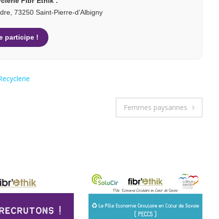
clerie Fibr’Ethik :
re, 73250 Saint-Pierre-d’Albigny
e participe !
Recyclerie
Femmes paysannes