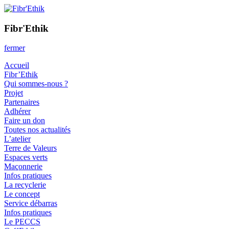
Aller
au
Fibr'Ethik
Fibr'Ethik : Atelier Chantier d'insertion créant de l'emploi local créat
contenu
Fibr'Ethik
fermer
Accueil
Fibr’Ethik
Qui sommes-nous ?
Projet
Partenaires
Adhérer
Faire un don
Toutes nos actualités
L’atelier
Terre de Valeurs
Espaces verts
Maçonnerie
Infos pratiques
La recyclerie
Le concept
Service débarras
Infos pratiques
Le PECCS