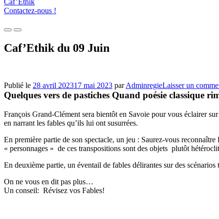
Caf’Ethik
Contactez-nous !
Menu
Menu
principal
principal
Caf’Ethik du 09 Juin
pour
pour
mobile
descktop
Publié le
28 avril 2023
17 mai 2023
par
Adminregie
Laisser un commen
Quelques vers de pastiches Quand poésie classique ri
François Grand-Clément sera bientôt en Savoie pour vous éclairer sur c
en narrant les fables qu’ils lui ont susurrées.
En première partie de son spectacle, un jeu : Saurez-vous reconnaître 
« personnages » de ces transpositions sont des objets plutôt hétéroc
En deuxième partie, un éventail de fables délirantes sur des scénarios
On ne vous en dit pas plus…
Un conseil: Révisez vos Fables!