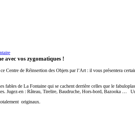
sur
taire
Caf’Ethik
me avec vos zygomatiques !
du
09
e Centre de Réinsertion des Objets par l’Art : il vous présentera certai
Juin
les fables de La Fontaine qui se cachent derrière celles que le fabulopla
lites. Jugez-en : Râteau, Tirelire, Baudruche, Hors-bord, Bazooka … Un
 totalement originaux.