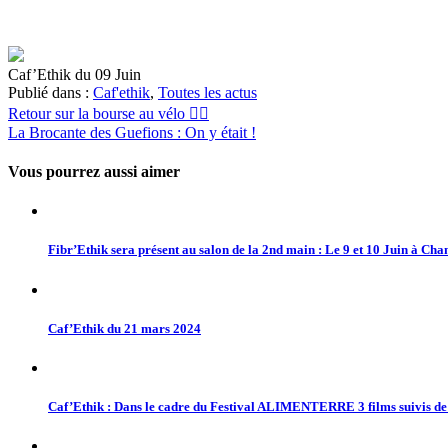
Caf’Ethik du 09 Juin
Publié dans :
Caf'ethik
,
Toutes les actus
Navigation
Retour sur la bourse au vélo 🚵‍♂️
La Brocante des Guefions : On y était !
de
l’article
Vous pourrez aussi aimer
Fibr’Ethik sera présent au salon de la 2nd main : Le 9 et 10 Juin à Ch
Caf’Ethik du 21 mars 2024
Caf’Ethik : Dans le cadre du Festival ALIMENTERRE 3 films suivis de dé