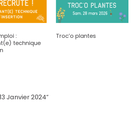
mploi :
Troc’o plantes
t(e) technique
on
 13 Janvier 2024
”