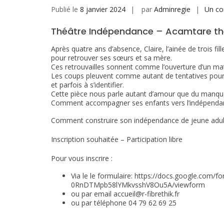
Publié le
8 janvier 2024
par
Adminregie
Un co
Théâtre Indépendance – Acamtare théâ
Après quatre ans d’absence, Claire, l’ainée de trois fi
pour retrouver ses sœurs et sa mère.
Ces retrouvailles sonnent comme l’ouverture d’un ma
Les coups pleuvent comme autant de tentatives pour s
et parfois à s’identifier.
Cette pièce nous parle autant d’amour que du manqu
Comment accompagner ses enfants vers l’indépendance
Comment construire son indépendance de jeune adulte
Inscription souhaitée – Participation libre
Pour vous inscrire :
Via le le formulaire: https://docs.google.c
0RnDTMpb58lYMkvsshV8Ou5A/viewform
ou par email accueil@r-fibrethik.fr
ou par téléphone
04 79 62 69 25