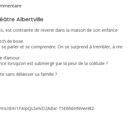
sur
mmentaire
Caf’Ethik
tre Albertville
du
13
lles, est contrainte de revenir dans la maison de son enfance
Janvier
tch de boxe.
2024
e parler et se comprendre. On se surprend à trembler, à rire
e d’amour.
 lorsqu’on est submergé par la peur de la solitude ?
 sans délaisser sa famille ?
om/forms/d/e/1FAIpQLSelvD2ABxr-T5E6h6HNVwH82-