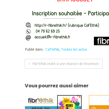
Publié dans :
Caf'ethik
,
Toutes les actus
Navigation
Fibr’Ethik invité à une réunion de l’insertion
de
l’article
Vous pourrez aussi aimer