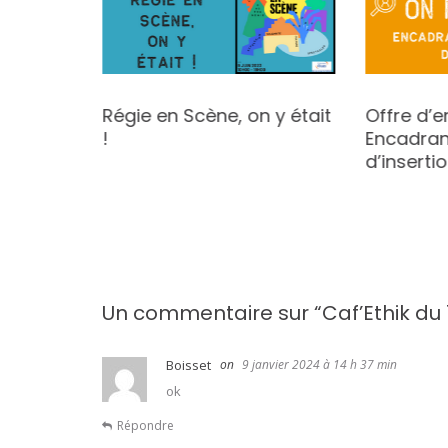
5
Régie en Scène, on y était
Offre d’e
!
Encadran
d’inserti
Un commentaire sur “
Caf’Ethik du
Boisset
9 janvier 2024 à 14 h 37 min
ok
Répondre