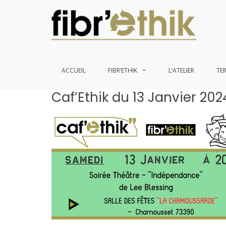
ACCUEIL
FIBR’ETHIK
L’ATELIER
TE
Aller
Caf’Ethik du 13 Janvier 202
au
contenu