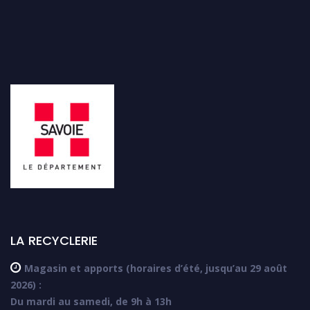
LA RECYCLERIE

Magasin et apports (horaires d’été, jusqu’au 29 août
2026) :
Du mardi au samedi, de 9h à 13h