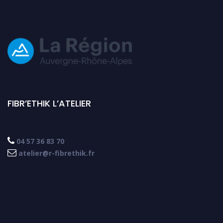
FIBR’ETHIK L’ATELIER

04 57 36 83 70

atelier@r-fibrethik.fr