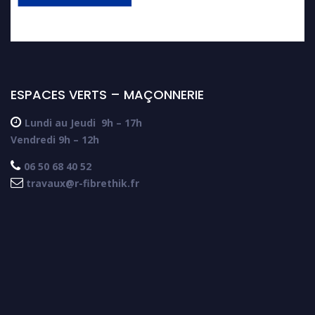
ESPACES VERTS – MAÇONNERIE

Lundi au Jeudi
9h – 17h
Vendredi 9h – 12h

06 50 68 40 52

travaux@r-fibrethik.fr