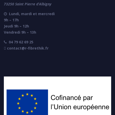
73250 Saint Pierre d’Albigny
Lundi, mardi et mercredi

9h – 17h
Jeudi 9h – 12h
Vendredi 9h – 13h
04 79 62 69 25

 contact@r-fibrethik.fr