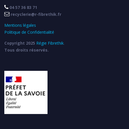

04 57 36 83 71

recyclerie@r-fibrethik.fr
Mentions légales
Politique de Confidentialité
Copyright 2025
Régie Fibrethik
.
Tous droits réservés.