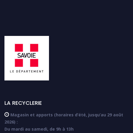
LA RECYCLERIE

Magasin et apports (horaires d’été, jusqu’au 29 août
2026) :
Du mardi au samedi, de 9h à 13h