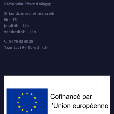
73250 Saint Pierre d’Albigny
Lundi, mardi et mercredi

9h – 17h
Jeudi 9h – 12h
Vendredi 9h – 13h
04 79 62 69 25

 contact@r-fibrethik.fr