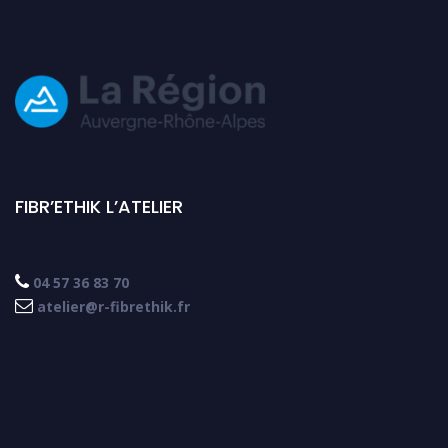
FIBR’ETHIK L’ATELIER

04 57 36 83 70

atelier@r-fibrethik.fr