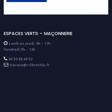
ESPACES VERTS – MAÇONNERIE

Lundi au Jeudi
9h – 17h
Vendredi 9h – 12h

06 50 68 40 52

travaux@r-fibrethik.fr