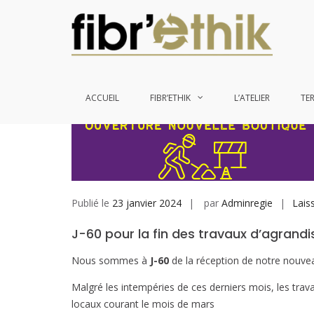
Aller
J-60 pour la fin des travau
au
contenu
ACCUEIL
FIBR’ETHIK
L’ATELIER
TE
Publié le
23 janvier 2024
par
Adminregie
Lais
J-60 pour la fin des travaux d’agrand
Nous sommes à
J-60
de la réception de notre nouve
Malgré les intempéries de ces derniers mois, les tra
locaux courant le mois de mars