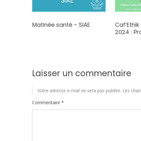
enus
Matinée santé – SIAE
Caf’Ethi
23!
2024 : Pr
Laisser un commentaire
Votre adresse e-mail ne sera pas publiée.
Les cham
Commentaire
*