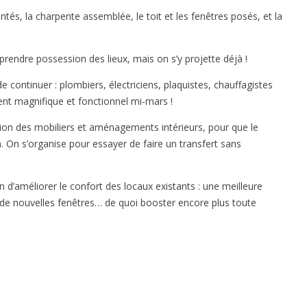
travaux
ntés, la charpente assemblée, le toit et les fenêtres posés, et la
de
la
Recyclerie
endre possession des lieux, mais on s’y projette déjà !
 continuer : plombiers, électriciens, plaquistes, chauffagistes
nt magnifique et fonctionnel mi-mars !
ation des mobiliers et aménagements intérieurs, pour que le
n. On s’organise pour essayer de faire un transfert sans
n d’améliorer le confort des locaux existants : une meilleure
de nouvelles fenêtres… de quoi booster encore plus toute