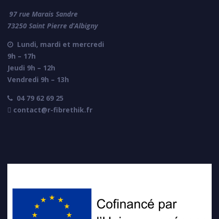
97 rue Marais Sandre
73250 Saint Pierre d’Albigny
Lundi, mardi et mercredi

9h – 17h
Jeudi 9h – 12h
Vendredi 9h – 13h
04 79 62 69 25

 contact@r-fibrethik.fr