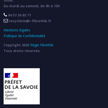
2026) :
Du mardi au samedi, de 9h à 13h

04 57 36 83 71

recyclerie@r-fibrethik.fr
Mentions légales
Politique de Confidentialité
Copyright 2025
Régie Fibrethik
.
Tous droits réservés.