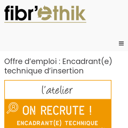
Aller
au
contenu
Fibr'Eth
Fibr'Ethik :
Atelier Chanti
d'insertion
créant de
Me
l'emploi local
prin
créatif dans le
pou
Offre d’emploi : Encadrant(e)
développeme
mob
durable
technique d’insertion