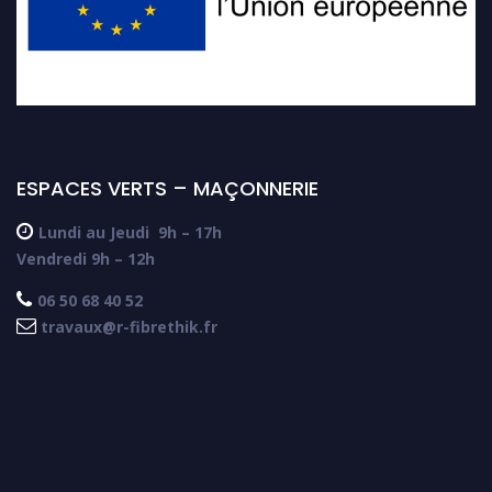
ESPACES VERTS – MAÇONNERIE

Lundi au Jeudi
9h – 17h
Vendredi 9h – 12h

06 50 68 40 52

travaux@r-fibrethik.fr