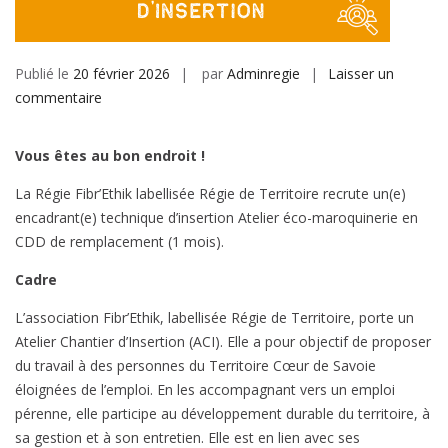
Publié le
20 février 2026
par
Adminregie
Laisser un
sur
commentaire
Offre
d’emploi
Vous êtes au bon endroit !
:
Encadrant(e)
La Régie Fibr’Ethik labellisée Régie de Territoire recrute un(e)
technique
encadrant(e) technique d’insertion Atelier éco-maroquinerie en
d’insertion
CDD de remplacement (1 mois).
Cadre
L’association Fibr’Ethik, labellisée Régie de Territoire, porte un
Atelier Chantier d’Insertion (ACI). Elle a pour objectif de proposer
du travail à des personnes du Territoire Cœur de Savoie
éloignées de l’emploi. En les accompagnant vers un emploi
pérenne, elle participe au développement durable du territoire, à
sa gestion et à son entretien. Elle est en lien avec ses