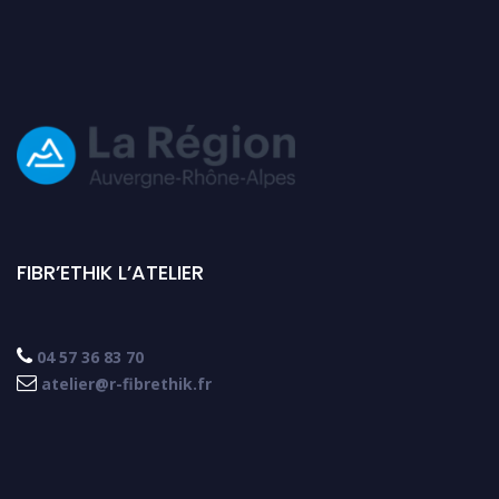
FIBR’ETHIK L’ATELIER

04 57 36 83 70

atelier@r-fibrethik.fr