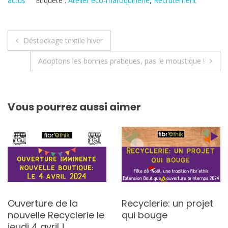
actus
Étiqueté :
Atelier eco-maroquinerie
,
Recrutement
Navigation
Déstockage textile hiver
de
Adoptons les bonnes pratiques, pas le moustique !
l’article
Vous pourrez aussi aimer
Ouverture de la
Recyclerie: un projet
nouvelle Recyclerie le
qui bouge
jeudi 4 avril !