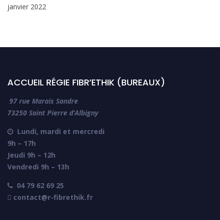
janvier 2022
ACCUEIL RÉGIE FIBR’ETHIK (BUREAUX)
97 rue Marais Sandre
73250 Saint Pierre d’Albigny
Lundi, mardi et mercredi

9h – 17h
Jeudi 9h – 12h
Vendredi 9h – 13h
04 79 62 69 25

 contact@r-fibrethik.fr