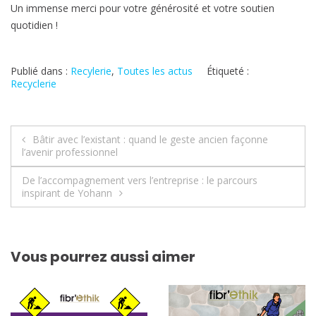
Un immense merci pour votre générosité et votre soutien
quotidien !
Publié dans :
Recylerie
,
Toutes les actus
Étiqueté :
Recyclerie
Navigation
Bâtir avec l’existant : quand le geste ancien façonne
l’avenir professionnel
de
De l’accompagnement vers l’entreprise : le parcours
l’article
inspirant de Yohann
Vous pourrez aussi aimer