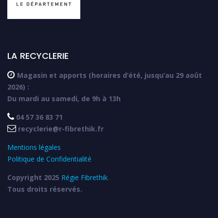
LA RECYCLERIE

Magasin et apports (horaires d’été, jusqu’au 29 août
2026) :
Du mardi au samedi, de 9h à 13h

04 57 36 83 71

recyclerie@r-fibrethik.fr
Mentions légales
Politique de Confidentialité
Copyright 2025
Régie Fibrethik
.
Tous droits réservés.