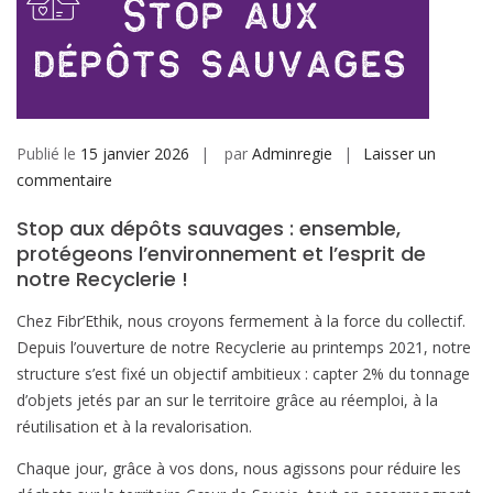
Publié le
15 janvier 2026
par
Adminregie
Laisser un
sur
commentaire
Stop
Stop aux dépôts sauvages : ensemble,
aux
protégeons l’environnement et l’esprit de
dépôts
notre Recyclerie !
sauvages
:
Chez Fibr’Ethik, nous croyons fermement à la force du collectif.
ensemble,
Depuis l’ouverture de notre Recyclerie au printemps 2021, notre
protégeons
structure s’est fixé un objectif ambitieux : capter 2% du tonnage
l’environnement
d’objets jetés par an sur le territoire grâce au réemploi, à la
et
réutilisation et à la revalorisation.
l’esprit
Chaque jour, grâce à vos dons, nous agissons pour réduire les
de