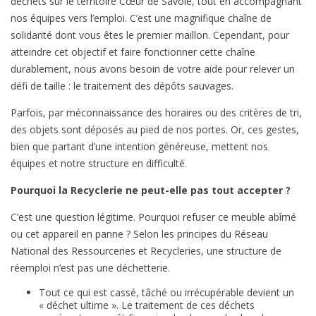
déchets sur le territoire Cœur de Savoie, tout en accompagnant
notre
nos équipes vers l’emploi. C’est une magnifique chaîne de
Recyclerie
solidarité dont vous êtes le premier maillon. Cependant, pour
!
atteindre cet objectif et faire fonctionner cette chaîne
durablement, nous avons besoin de votre aide pour relever un
défi de taille : le traitement des dépôts sauvages.
Parfois, par méconnaissance des horaires ou des critères de tri,
des objets sont déposés au pied de nos portes. Or, ces gestes,
bien que partant d’une intention généreuse, mettent nos
équipes et notre structure en difficulté.
Pourquoi la Recyclerie ne peut-elle pas tout accepter ?
C’est une question légitime. Pourquoi refuser ce meuble abîmé
ou cet appareil en panne ? Selon les principes du Réseau
National des Ressourceries et Recycleries, une structure de
réemploi n’est pas une déchetterie.
Tout ce qui est cassé, tâché ou irrécupérable devient un
« déchet ultime ». Le traitement de ces déchets