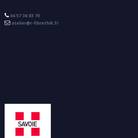

04 57 36 83 70

atelier@r-fibrethik.fr