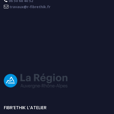

06 50 68 40 52

travaux@r-fibrethik.fr
FIBR’ETHIK L’ATELIER