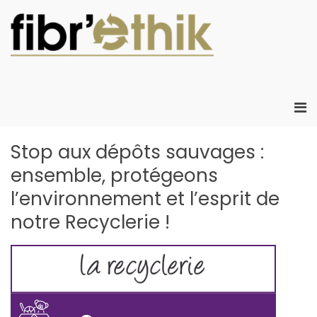
Aller
au
contenu
Fibr'Eth
Fibr'Ethik :
Atelier Chanti
d'insertion
créant de
Me
l'emploi local
prin
créatif dans le
pou
Stop aux dépôts sauvages :
développeme
mob
durable
ensemble, protégeons
l’environnement et l’esprit de
notre Recyclerie !