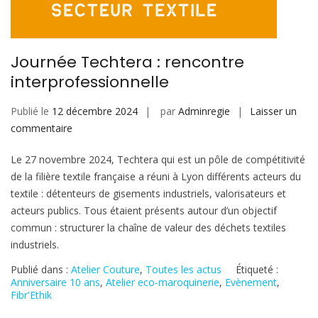
Journée Techtera : rencontre
interprofessionnelle
Publié le
12 décembre 2024
par
Adminregie
Laisser un
sur
commentaire
Journée
Le 27 novembre 2024, Techtera qui est un pôle de compétitivité
Techtera
de la filière textile française a réuni à Lyon différents acteurs du
:
textile : détenteurs de gisements industriels, valorisateurs et
rencontre
acteurs publics. Tous étaient présents autour d’un objectif
interprofessionnelle
commun : structurer la chaîne de valeur des déchets textiles
industriels.
Publié dans :
Atelier Couture
,
Toutes les actus
Étiqueté :
Anniversaire 10 ans
,
Atelier eco-maroquinerie
,
Evènement
,
Fibr'Ethik