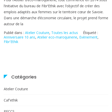
10
l’initiative du bureau de Fibr’Ethik avec l’objectif de créer des
ans
emplois adaptés aux femmes sur le territoire cœur de Savoie.
pour
Dans une démarche d’économie circulaire, le projet prend forme
l’atelier
autour de la
d’éco
maroquinerie !
Publié dans :
Atelier Couture
,
Toutes les actus
Étiqueté :
Anniversaire 10 ans
,
Atelier eco-maroquinerie
,
Evènement
,
Fibr'Ethik
Catégories
Atelier Couture
Caf'ethik
PECCS