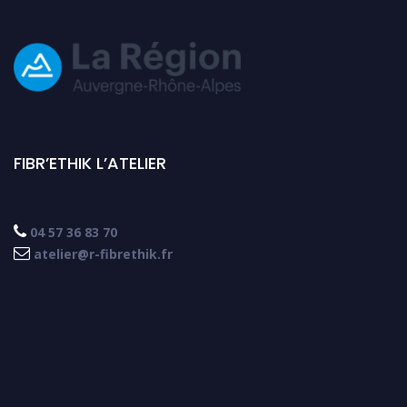
FIBR’ETHIK L’ATELIER

04 57 36 83 70

atelier@r-fibrethik.fr