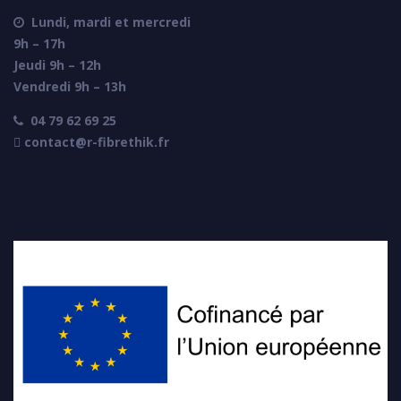
Lundi, mardi et mercredi

9h – 17h
Jeudi 9h – 12h
Vendredi 9h – 13h
04 79 62 69 25

 contact@r-fibrethik.fr