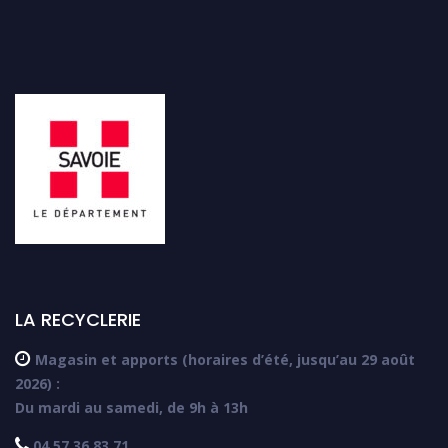
LA RECYCLERIE

Magasin et apports (horaires d’été, jusqu’au 29 août
2026) :
Du mardi au samedi, de 9h à 13h

04 57 36 83 71