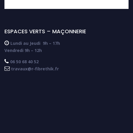
ESPACES VERTS – MAÇONNERIE

Lundi au Jeudi
9h – 17h
Vendredi 9h – 12h

06 50 68 40 52

travaux@r-fibrethik.fr