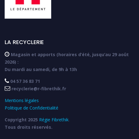
LA RECYCLERIE

Magasin et apports (horaires d’été, jusqu’au 29 août
2026) :
Du mardi au samedi, de 9h à 13h

04 57 36 83 71

recyclerie@r-fibrethik.fr
Mentions légales
Politique de Confidentialité
Copyright 2025
Régie Fibrethik
.
Tous droits réservés.