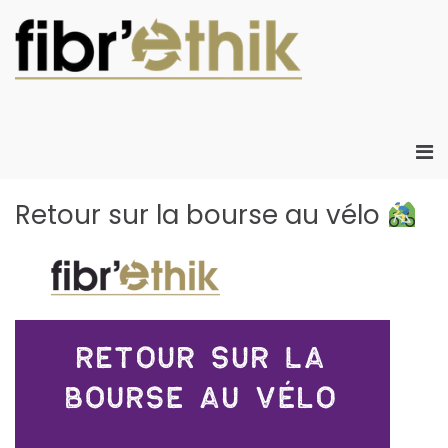
Aller
au
contenu
Fibr'Eth
Fibr'Ethik :
Atelier Chanti
d'insertion
créant de
Me
l'emploi local
prin
créatif dans le
pou
Retour sur la bourse au vélo
développeme
mob
durable