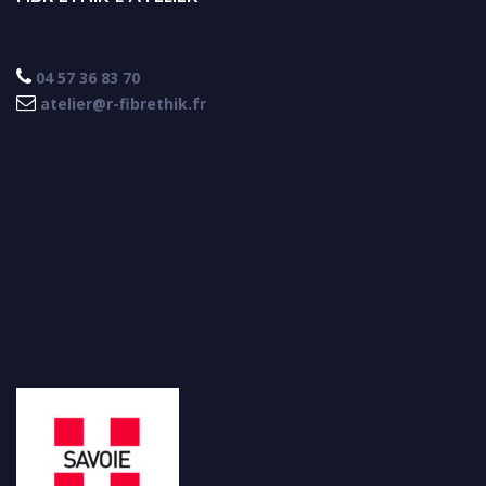

04 57 36 83 70

atelier@r-fibrethik.fr