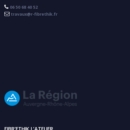

06 50 68 40 52

travaux@r-fibrethik.fr
FIBR’ETHIK L’ATELIER