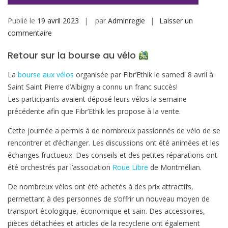
Publié le
19 avril 2023
par
Adminregie
Laisser un
sur
commentaire
Retour
Retour sur la bourse au vélo
sur
la
La
bourse aux vélos
organisée par Fibr’Ethik le samedi 8 avril à
bourse
Saint Saint Pierre d’Albigny a connu un franc succès!
au
Les participants avaient déposé leurs vélos la semaine
vélo
précédente afin que Fibr’Ethik les propose à la vente.
Cette journée a permis à de nombreux passionnés de vélo de se
rencontrer et d’échanger. Les discussions ont été animées et les
échanges fructueux. Des conseils et des petites réparations ont
été orchestrés par l’association
Roue Libre
de Montmélian.
De nombreux vélos ont été achetés à des prix attractifs,
permettant à des personnes de s’offrir un nouveau moyen de
transport écologique, économique et sain. Des accessoires,
pièces détachées et articles de la recyclerie ont également