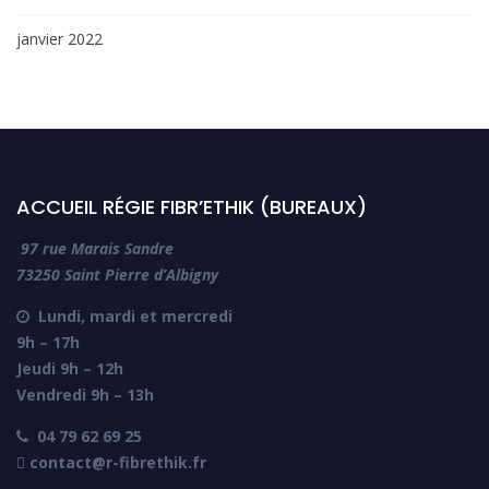
janvier 2022
ACCUEIL RÉGIE FIBR’ETHIK (BUREAUX)
97 rue Marais Sandre
73250 Saint Pierre d’Albigny
Lundi, mardi et mercredi

9h – 17h
Jeudi 9h – 12h
Vendredi 9h – 13h
04 79 62 69 25

 contact@r-fibrethik.fr